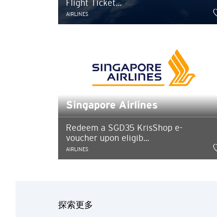
Flight Ticket...
AIRLINES
Singapore Airlines
Redeem a SGD35 KrisShop e-
voucher upon eligib...
选择语言
AIRLINES
探索更多