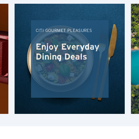
曼谷, 泰国
香港
CITI GOURMET PLEASURES
H
Enjoy Everyday
香港
显示结果
Dining Deals
香港岛, 香港
K
九龙, 香港
N
新界, 香港
H