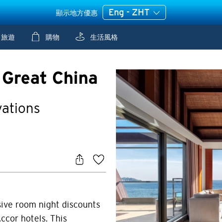
Eng - ZHT
顯示地方優惠
旅遊
購物
生活風格
 Great China
vations
sive room night discounts
ccor hotels. This