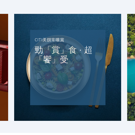
K
九龍, 香港
CITI美饌常嚐賞
N
勁「賞」食 ∙ 超
新界, 香港
「饗」受
H
香港
香港島, 香港
K
九龍, 香港