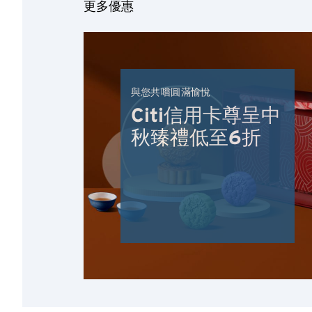
更多優惠
與您共嚐圓滿愉悅
Citi信用卡尊呈中
秋臻禮低至6折