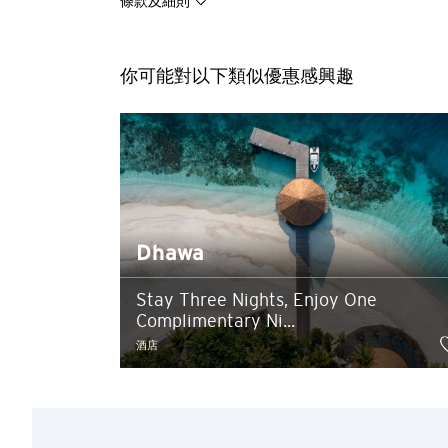
條款及細則
您確認您
你可能對以下類似優惠感興趣
請選擇您的語言
所有您提供的資料將受
概不負責。
確認
Dhawa
Stay Three Nights, Enjoy One
Complimentary Ni...
酒店