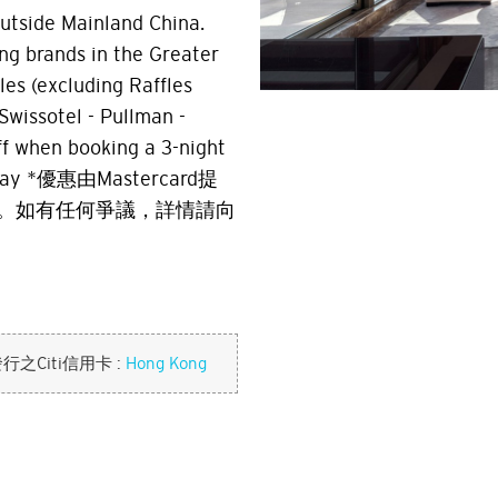
outside Mainland China.
ting brands in the Greater
fles (excluding Raffles
Swissotel - Pullman -
ff when booking a 3-night
t stay *優惠由Mastercard提
。如有任何爭議，詳情請向
Citi信用卡 :
Hong Kong