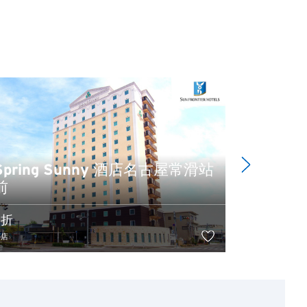
者網站。
閣下使用有關內容一切
Spring Sunny 酒店名古屋常滑站
前
HIYOR
9折
9折
酒店
酒店