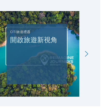
CITI旅遊禮遇
DRI
開啟旅遊新視角
駕
C