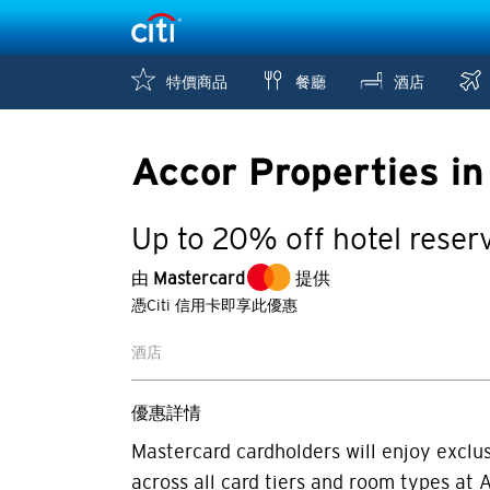
特價商品
餐廳
酒店
Accor Properties in
Up to 20% off hotel reser
由
Mastercard
提供
憑Citi 信用卡即享此優惠
酒店
優惠詳情
Mastercard cardholders will enjoy exclu
across all card tiers and room types at A