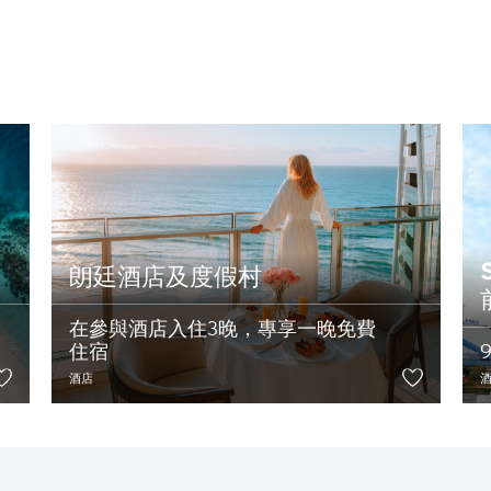
熱門地方
熱門地方
正離開花旗環球禮遇網站並進入第三
悉尼, 澳洲
新加坡
制於該第三網站的有關條款。花旗銀行(香港)有限公司對該網站之內容及
曼谷, 泰國
東京, 日本
朗廷酒店及度假村
Ok
Cancel
香港
在參與酒店入住3晚，專享一晚免費
住宿
酒店
H
香港
香港島, 香港