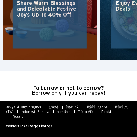
Share Warm Blessings
Enjoy E
and Delectable Festive
Deals
Joys Up To 40% Off
POPULARNE
POPULARNE
Potwierdź
Bangkok, Thailand
Hongkong
Singapur
Sydney, Australia
To borrow or not to borrow?
Borrow only if you can repay!
Tokio, Japan
Język strony:
English
한국어
简体中文
繁體中文(HK)
繁體中文
(TW)
Indonesia Bahasa
ภาษาไทย
Tiếng Việt
Polski
Russian
H
Wybierz lokalizację i kartę >
Hongkong