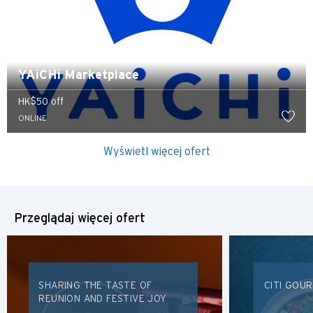
YAiCHi Marketplace
HK$50 off
ONLINE
Wyświetl więcej ofert
Przeglądaj więcej ofert
SHARING THE TASTE OF
CITI GOU
REUNION AND FESTIVE JOY
Preferowany język