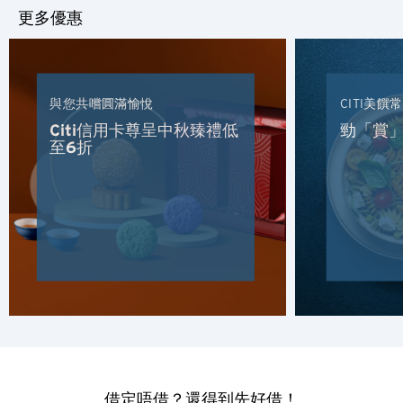
更多優惠
與您共嚐圓滿愉悅
CITI美饌
Citi信用卡尊呈中秋臻禮低
勁「賞」
至6折
請選擇您的語言
熱門地方
熱門地方
確認
悉尼, 澳洲
借定唔借？還得到先好借！