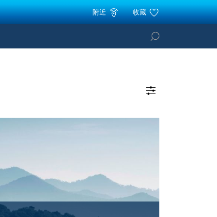
附近
收藏