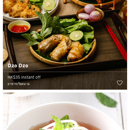
ซิดนีย์, Australia
สิงคโปร์
ฮ่องกง
โตเกียว, Japan
H
Dzo Dzo
ฮ่องกง
HK$35 instant off
เกาะฮ่องกง, Hong Kong
อาหารเวียดนาม
K
เกาลูน, Hong Kong
N