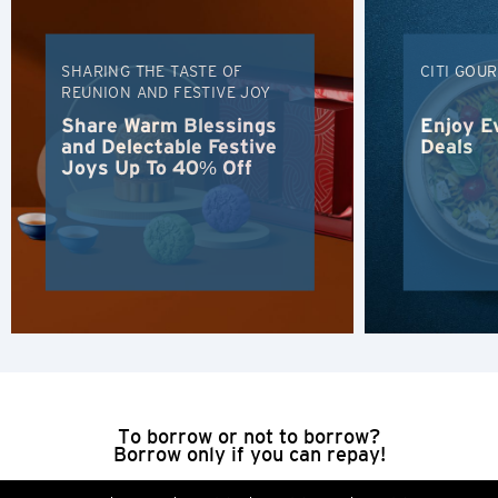
สิงคโปร์
ภาษาทั้งหมด
SHARING THE TASTE OF
CITI GOU
REUNION AND FESTIVE JOY
English
Share Warm Blessings
Enjoy E
and Delectable Festive
Deals
한국어
Joys Up To 40% Off
简体中文
繁體中文(HK)
繁體中文(TW)
Indonesia Bahasa
ภาษาไทย
To borrow or not to borrow?
Borrow only if you can repay!
Tiếng Việt