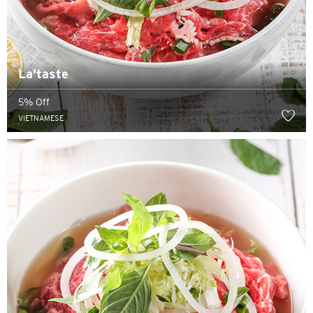
La'taste
5% Off
VIETNAMESE