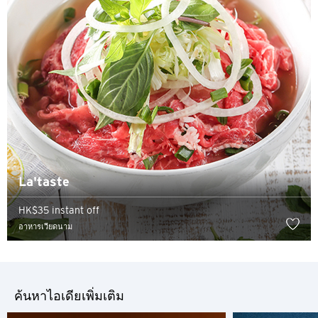
นิวเทร์ริทอรี่ส์, Hong Kong
H
ฮ่องกง
เกาะฮ่องกง, Hong Kong
K
La'taste
เกาลูน, Hong Kong
HK$35 instant off
N
อาหารเวียดนาม
นิวเทร์ริทอรี่ส์, Hong Kong
S
ค้นหาไอเดียเพิ่มเติม