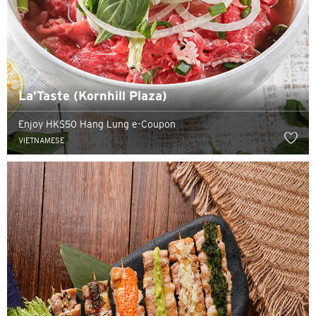
La’Taste (Kornhill Plaza)
Enjoy HK$50 Hang Lung e-Coupon
VIETNAMESE