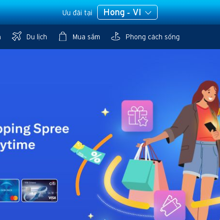
Hong - VI
Ưu đãi tại
n
Du lịch
Mua sắm
Phong cách sống