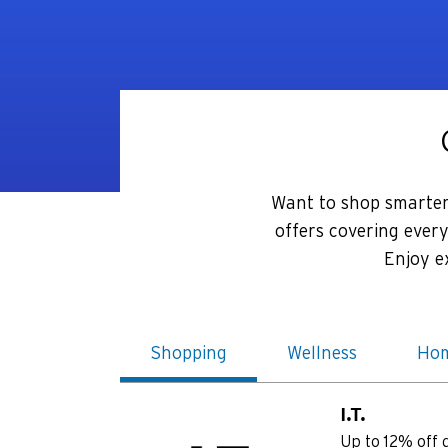
Want to shop smarter?
offers covering ever
Enjoy e
Shopping
Wellness
Hom
I.T.
Up to 12% off d