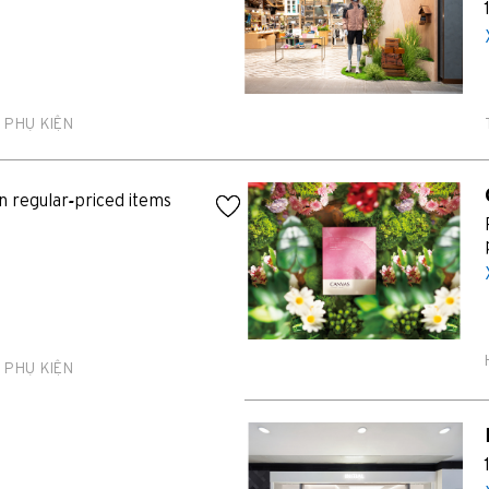
PHỔ BIẾN
PHỔ BIẾN
 PHỤ KIỆN
Băng Cốc, Thailand
Hồng Kông
n regular-priced items
Singapore
Sydney, Australia
Tokyo, Japan
 PHỤ KIỆN
H
Hồng Kông