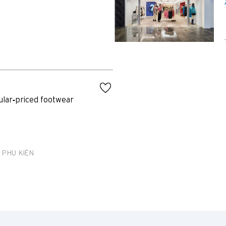
Đảo Hồng Kông, Hong Kong
K
Cửu Long, Hong Kong
N
Tân Giới, Hong Kong
ular-priced footwear
H
Hồng Kông
 PHỤ KIỆN
Đảo Hồng Kông, Hong Kong
K
Cửu Long, Hong Kong