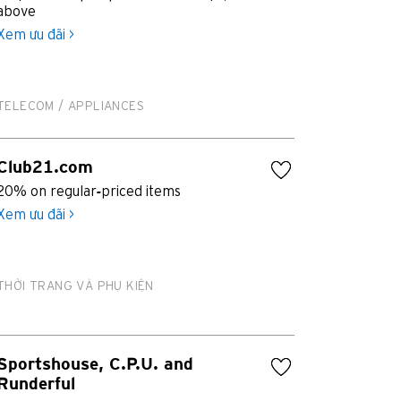
above
Xem ưu đãi >
TELECOM / APPLIANCES
Club21.com
20% on regular-priced items
Xem ưu đãi >
THỜI TRANG VÀ PHỤ KIỆN
Sportshouse, C.P.U. and
Runderful