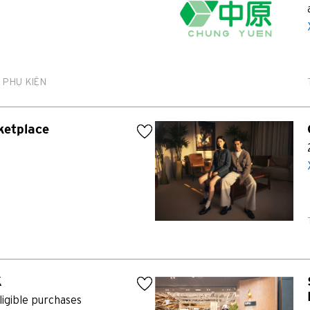
 PHỤ KIỆN
ketplace
K
ligible purchases