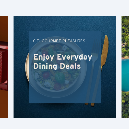
N
Tân Giới, Hong Kong
S
CITI GOURMET PLEASURES
Singapore
Enjoy Everyday
TẤT CẢ NGÔN NGỮ
Dining Deals
English
한국어
简体中文
繁體中文(HK)
繁體中文(TW)