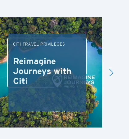
CITI TRAVEL PRIVILEGES
DRI
Reimagine
Re
Journeys with
Dr
Citi