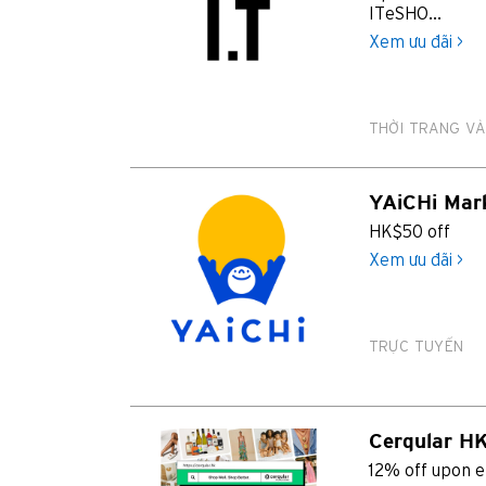
ITeSHO...
Xem ưu đãi >
THỜI TRANG VÀ
YAiCHi Mar
HK$50 off
Xem ưu đãi >
TRỰC TUYẾN
Cerqular H
12% off upon e