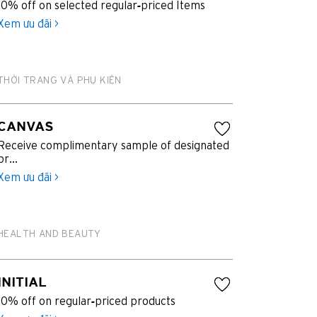
10% off on selected regular-priced Items
Xem ưu đãi >
THỜI TRANG VÀ PHỤ KIỆN
CANVAS
Receive complimentary sample of designated
pr...
Xem ưu đãi >
HEALTH AND BEAUTY
INITIAL
10% off on regular-priced products