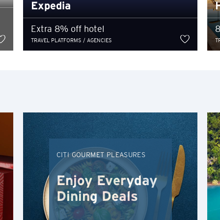
H
Expedia
Гонконг
Extra 8% off hotel
8
TRAVEL PLATFORMS / AGENCIES
T
Остров Гонконг, Hong Kong
K
Коулун, Hong Kong
N
Новые Территории, Hong Kong
CITI GOURMET PLEASURES
H
Enjoy Everyday
Гонконг
Dining Deals
Остров Гонконг, Hong Kong