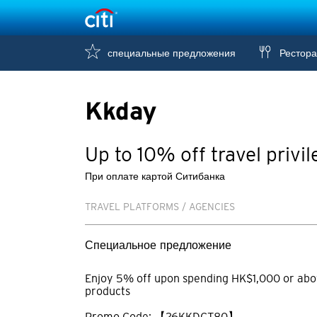
специальные предложения
Рестор
Kkday
Up to 10% off travel privi
При оплате картой Ситибанка
TRAVEL PLATFORMS / AGENCIES
Специальное предложение
Enjoy 5% off upon spending HK$1,000 or ab
products
Promo Code: 【26KKDCT80】