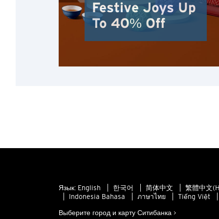
Festive Joys Up
To 40% Off
Язык:
English
한국어
简体中文
繁體中文(H
Indonesia Bahasa
ภาษาไทย
Tiếng Việt
Выберите город и карту Ситибанка >