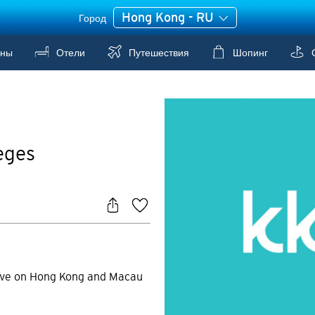
Hong Kong - RU
Город
аны
Отели
Путешествия
Шопинг
С
leges
ove on Hong Kong and Macau