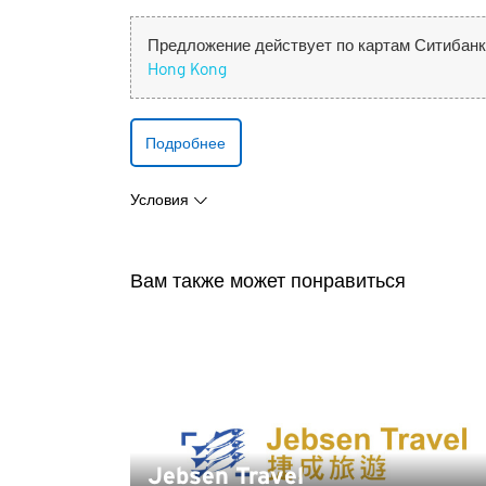
Предложение действует по картам Ситибанк
Hong Kong
Вы покидае
Подробнее
сторон
Язык
Условия
Любая информация, к
положений о конфиде
Вам также может понравиться
конфиденциальности 
разглашение или на
размещенная на сайт
рекомендацию Ситибан
Подтверждаю
отношении содержани
Jebsen Travel