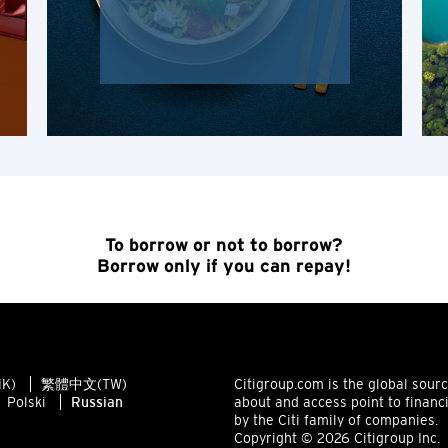
K
Коулун, Hong Kong
N
Новые Территории, Hong Kong
S
Сингапур
To borrow or not to borrow?
Borrow only if you can repay!
ЯЗЫК
English
K)
繁體中文(TW)
Citigroup.com is the global sour
한국어
Polski
Russian
about and access point to financ
by the Citi family of companies.
简体中文
Copyright © 2026 Citigroup Inc.