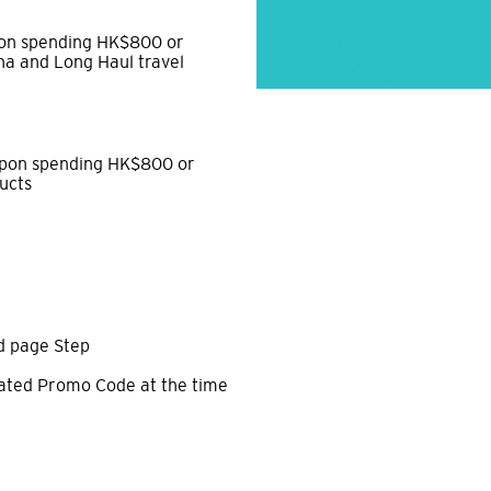
on spending HK$800 or
na and Long Haul travel
upon spending HK$800 or
ucts
ed page Step
gnated Promo Code at the time