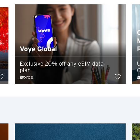
ПОПУЛЯРНЫЕ НАПРАВЛЕНИЯ
Бангкок, Thailand
оторую вы можете предоставить на стороннем сайте, будет подпа
нциальности и безопасности данных, установленных сторонним са
Гонконг
Ситибанка, и Ситибанк не несет никакой ответственности за неса
рушение режима конфиденциальности предоставленной информаци
Voye Global
Сидней, Australia
е Ситибанка ссылка на сайт, принадлежащий третьему лицу, не оз
ком этого лица, его сайта, продуктов или услуг, и Ситибанк не да
Exclusive 20% off any eSIM data
U
Сингапур
я такого сайта.
plan
C
ДРУГОЕ
Д
Токио, Japan
Ok
Cancel
H
Гонконг
Остров Гонконг, Hong Kong