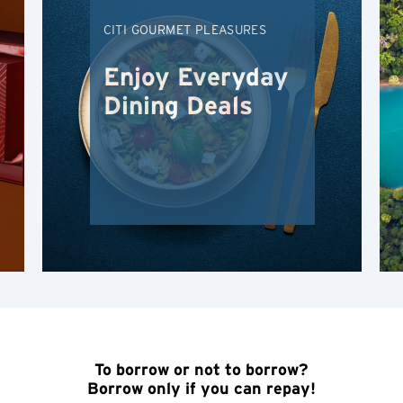
K
CITI GOURMET PLEASURES
Коулун, Hong Kong
Enjoy Everyday
N
Dining Deals
Новые Территории, Hong Kong
H
Гонконг
Остров Гонконг, Hong Kong
K
Коулун, Hong Kong
To borrow or not to borrow?
N
Borrow only if you can repay!