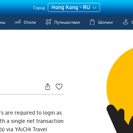
Hong Kong - RU
Город
аны
Отели
Путешествия
Шопинг
С
s are required to login as
h a single net transaction
s) via YAiCHi Travel