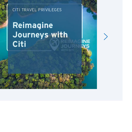
CITI TRAVEL PRIVILEGES
DRI
Reimagine
Re
Journeys with
Dr
Citi