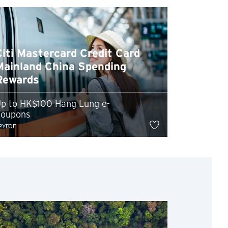
дать под действие
Citi Mastercard Credit Card
йтом, а не политики
нкционированное
Mainland China Spending
и. Никакая
Rewards
начает
ет никаких гарантий в
p to HK$100 Hang Lung e-
oupons
РУГОЕ