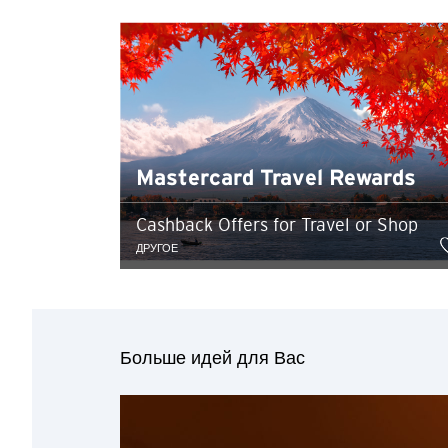
Язык
Любая информация, к
положений о конфиде
конфиденциальности 
разглашение или на
размещенная на сайт
Mastercard Travel Rewards
рекомендацию Ситибан
Подтверждаю
отношении содержани
Cashback Offers for Travel or Shop
ДРУГОЕ
Больше идей для Вас