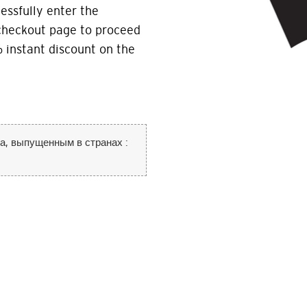
essfully enter the
checkout page to proceed
 instant discount on the
а, выпущенным в странах :
те сайт Citi World Privileges и пе
ПОПУЛЯРНЫЕ НАПРАВЛЕНИЯ
ний сайт, принадлежащий третьем