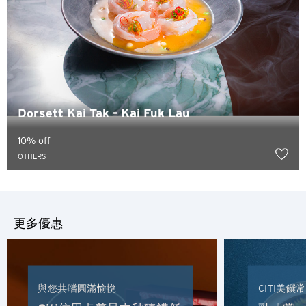
熱門地方
熱門地方
確認
悉尼, 澳洲
Dorsett Kai Tak - Kai Fuk Lau
新加坡
10% off
曼谷, 泰國
OTHERS
東京, 日本
香港
更多優惠
H
香港
與您共嚐圓滿愉悅
CITI美饌