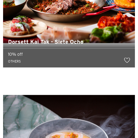
Dorsett Kai Tak - Siete Ocho
10% off
OTHERS
請選擇您的語言