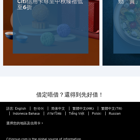
Citi信用卡尊呈中秋臻禮低
勁「賞」
香港島, 香港
至6折
K
九龍, 香港
N
新界, 香港
H
香港
借定唔借？還得到先好借！
香港島, 香港
語言:
English
한국어
简体中文
繁體中文(HK)
繁體中文(TW)
Indonesia Bahasa
ภาษาไทย
Tiếng Việt
Polski
Russian
K
選擇您的地區及信用卡 >
九龍, 香港
Citigroup.com is the global source of information