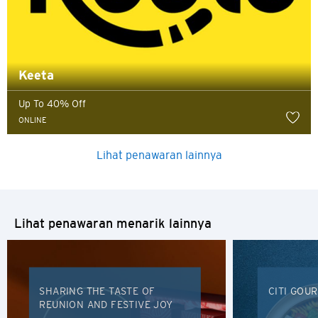
Keeta
Up To 40% Off
ONLINE
Lihat penawaran lainnya
Lihat penawaran menarik lainnya
SHARING THE TASTE OF
CITI GOU
Pemilihan Bahasa
REUNION AND FESTIVE JOY