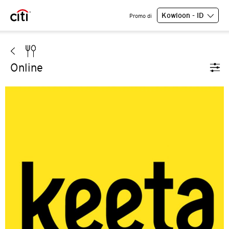
Kowloon - ID
Promo di
Online