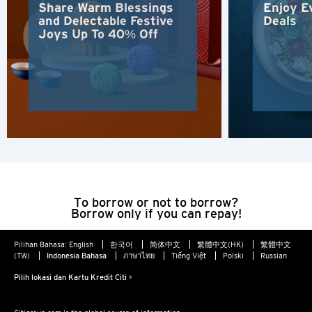
Share Warm Blessings
Enjoy E
and Delectable Festive
Deals
Joys Up To 40% Off
POPULER
Hong Kong
Konfirmasi
POPULER
Bangkok, Thailand
Hong Kong
Singapura
To borrow or not to borrow?
Borrow only if you can repay!
Sydney, Australia
Pilihan Bahasa:
English
한국어
简体中文
繁體中文(HK)
繁體中文
(TW)
Indonesia Bahasa
ภาษาไทย
Tiếng Việt
Polski
Russian
Tokyo, Japan
Pilih lokasi dan Kartu Kredit Citi >
H