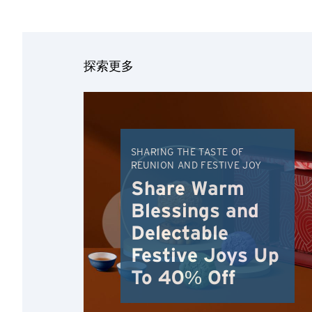
探索更多
选择语言
SHARING THE TASTE OF
REUNION AND FESTIVE JOY
Share Warm
确认
Blessings and
Delectable
Festive Joys Up
To 40% Off