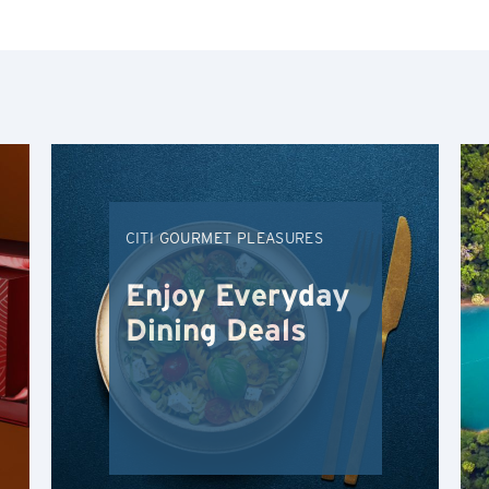
人气
最受欢迎
人气
东京, 日本
最新
悉尼, 澳大利亚
CITI GOURMET PLEASURES
从A到Z
新加坡
Enjoy Everyday
从Z到A
曼谷, 泰国
Dining Deals
香港
H
香港
显示结果