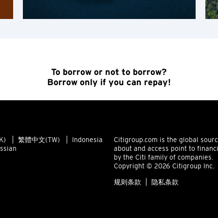
香港岛, 香港
K
九龙, 香港
To borrow or not to borrow?
Borrow only if you can repay!
N
新界, 香港
H
K)
繁體中文(TW)
Indonesia
Citigroup.com is the global sour
ssian
about and access point to financ
香港
by the Citi family of companies.
Copyright © 2026 Citigroup Inc.
香港岛, 香港
规则条款
隐私条款
K