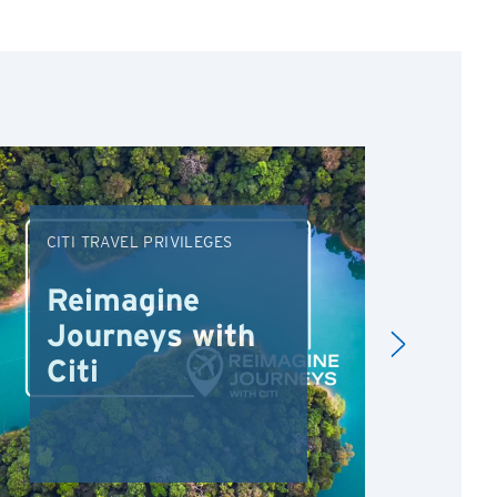
CITI TRAVEL PRIVILEGES
DRI
Reimagine
Re
Journeys with
Dr
Citi