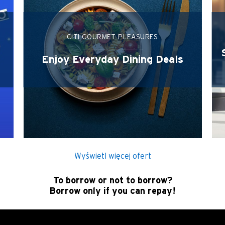
Tokio, Japan
H
CITI GOURMET PLEASURES
Hongkong
Ustaw w kolejności
Enjoy Everyday Dining Deals
wyspa Hongkong, Hong Kong
K
Koulun, Hong Kong
N
Wyświetl więcej ofert
Nowe Terytoria, Hong Kong
To borrow or not to borrow?
Borrow only if you can repay!
H
Hongkong