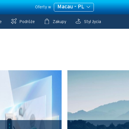
Macau - PL
Oferty w
e
Podróże
Zakupy
Styl życia