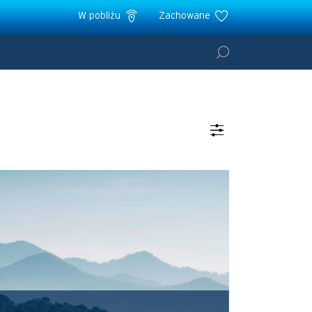
W pobliżu
Zachowane