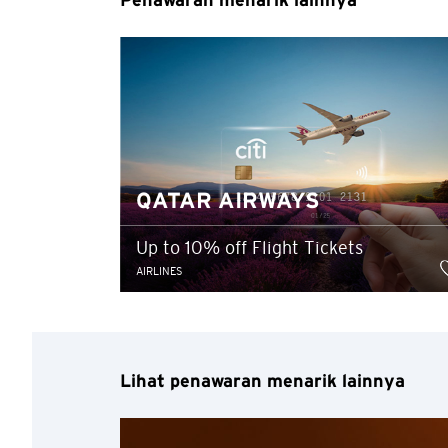
Penawaran menarik lainnya
Pemilihan Bahasa
Semua informasi yang
pihak ketiga yang ber
berikan di situs pihak
tidak dapat diartikan
QATAR AIRWAYS
produk dan / atau lay
Konfirmasi
Up to 10% off Flight Tickets
AIRLINES
Lihat penawaran menarik lainnya