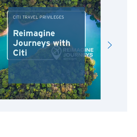
CITI TRAVEL PRIVILEGES
DRI
Reimagine
Re
Journeys with
Dr
Citi