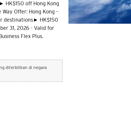
 ► HK$150 off Hong Kong
 Way Offer: Hong Kong –
r destinations► HK$150
ber 31, 2026 - Valid for
Business Flex Plus.
g diterbitkan di negara
arang akan meninggalkan situs Citi
POPULER