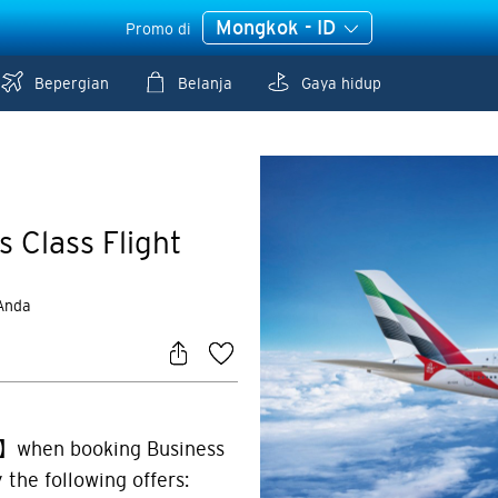
Mongkok - ID
Promo di
Bepergian
Belanja
Gaya hidup
 Class Flight
 Anda
】when booking Business
 the following offers: