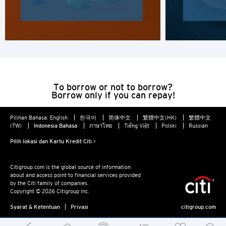
produk dan / atau layanan mereka; Citibank juga tidak
menjamin konten dari situs web tersebut.
Sydney, Australia
Tokyo, Japan
H
To borrow or not to borrow?
Hong Kong
Borrow only if you can repay!
Pulau Hong Kong, Hong Kong
Pilihan Bahasa:
English
한국어
简体中文
繁體中文(HK)
繁體中文
(TW)
Indonesia Bahasa
ภาษาไทย
Tiếng Việt
Polski
Russian
Pilih lokasi dan Kartu Kredit Citi >
K
Kowloon, Hong Kong
Citigroup.com is the global source of information
about and access point to financial services provided
by the Citi family of companies.
N
Copyright © 2026 Citigroup Inc.
Syarat & Ketentuan
Privasi
citigroup.com
Wilayah Baru, Hong Kong