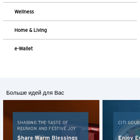
Остров Гонконг, Hong Kong
Wellness
K
Home & Living
Коулун, Hong Kong
N
e-Wallet
Новые Территории, Hong Kong
H
Гонконг
Больше идей для Вас
Остров Гонконг, Hong Kong
K
SHARING THE TASTE OF
CITI GOU
REUNION AND FESTIVE JOY
Коулун, Hong Kong
Share Warm Blessings
Enjoy E