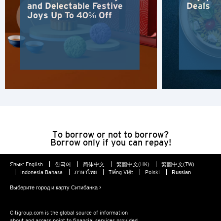
and Delectable Festive
Deals
N
Joys Up To 40% Off
Новые Территории, Hong Kong
S
Сингапур
ЯЗЫК
English
To borrow or not to borrow?
Borrow only if you can repay!
한국어
Язык:
English
한국어
简体中文
繁體中文(HK)
繁體中文(TW)
简体中文
Indonesia Bahasa
ภาษาไทย
Tiếng Việt
Polski
Russian
Выберите город и карту Ситибанка >
繁體中文(HK)
Citigroup.com is the global source of information
about and access point to financial services provided