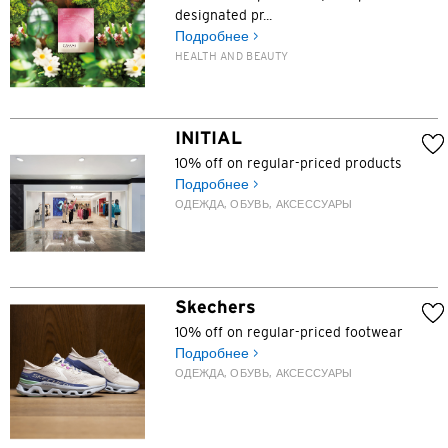
designated pr...
Подробнее >
ПОПУЛЯРНЫЕ НАПРАВЛЕНИЯ
HEALTH AND BEAUTY
ПОПУЛЯРНЫЕ НАПРАВЛЕНИЯ
Подтверждаю
Бангкок, Thailand
INITIAL
10% off on regular-priced products
Гонконг
Подробнее >
ОДЕЖДА, ОБУВЬ, АКСЕССУАРЫ
Сидней, Australia
Сингапур
Skechers
Токио, Japan
10% off on regular-priced footwear
Подробнее >
H
ОДЕЖДА, ОБУВЬ, АКСЕССУАРЫ
Гонконг