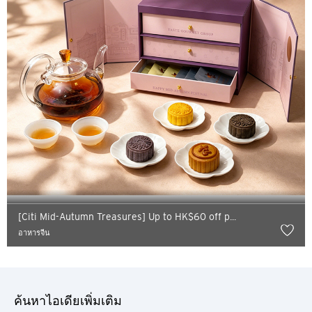
ซิดนีย์, Australia
สิงคโปร์
ฮ่องกง
โตเกียว, Japan
H
ฮ่องกง
เกาะฮ่องกง, Hong Kong
[Citi Mid-Autumn Treasures] Up to HK$60 off p...
อาหารจีน
K
เกาลูน, Hong Kong
ค้นหาไอเดียเพิ่มเติม
N