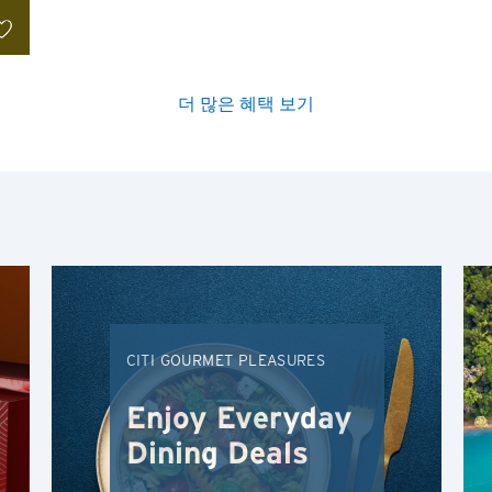
더 많은 혜택 보기
인기지역
인기순
인기지역
도쿄, 일본
최신순
방콕, 태국
알파벳순
시드니, 호주
CITI GOURMET PLEASURES
알파벳역순
싱가포르
Enjoy Everyday
홍콩
Dining Deals