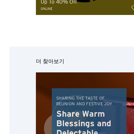
Up To 40% Off
ONLINE
선호 언어
더 찾아보기
SHARING THE TASTE OF
REUNION AND FESTIVE JOY
확인
Share Warm
Blessings and
Delectable