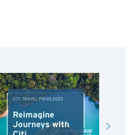
CITI TRAVEL PRIVILEGES
DRI
Reimagine
Re
Journeys with
Dr
Citi