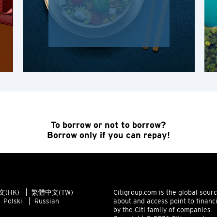
H
홍콩
확인
홍콩 섬, 홍콩
K
주룽, 홍콩
N
To borrow or not to borrow?
신제, 홍콩
Borrow only if you can repay!
H
홍콩
(HK)
繁體中文(TW)
Citigroup.com is the global sour
Polski
Russian
about and access point to financ
홍콩 섬, 홍콩
by the Citi family of companies.