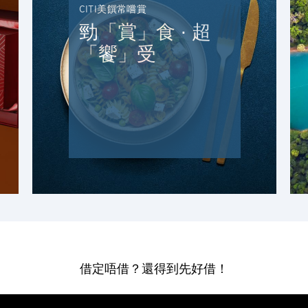
香港
CITI美饌常嚐賞
勁「賞」食 ∙ 超
H
「饗」受
香港
香港島, 香港
K
九龍, 香港
N
新界, 香港
H
借定唔借？還得到先好借！
香港