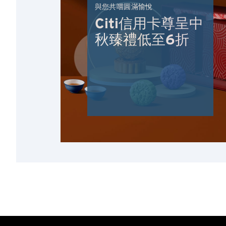
與您共嚐圓滿愉悅
Citi信用卡尊呈中
秋臻禮低至6折