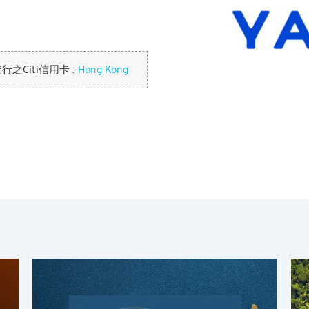
Citi信用卡 :
Hong Kong
熱門地方
熱門地方
正離開花旗環球禮遇網站並進入第三
悉尼, 澳洲
新加坡
制於該第三網站的有關條款。花旗銀行(香港)有限公司對該網站之內容及
曼谷, 泰國
東京, 日本
Ok
Cancel