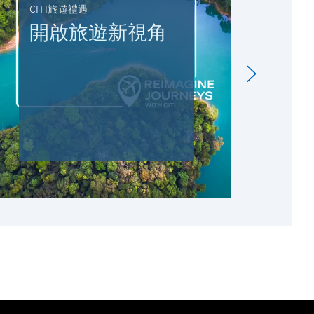
CITI旅遊禮遇
DRI
開啟旅遊新視角
駕
C