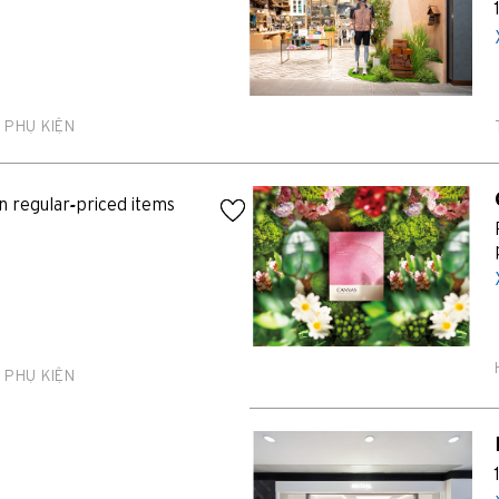
PHỔ BIẾN
PHỔ BIẾN
 PHỤ KIỆN
Băng Cốc, Thailand
Hồng Kông
n regular-priced items
Singapore
Sydney, Australia
Tokyo, Japan
 PHỤ KIỆN
H
Hồng Kông