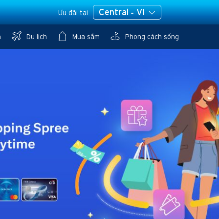
Central - VI
Ưu đãi tại
n
Du lịch
Mua sắm
Phong cách sống