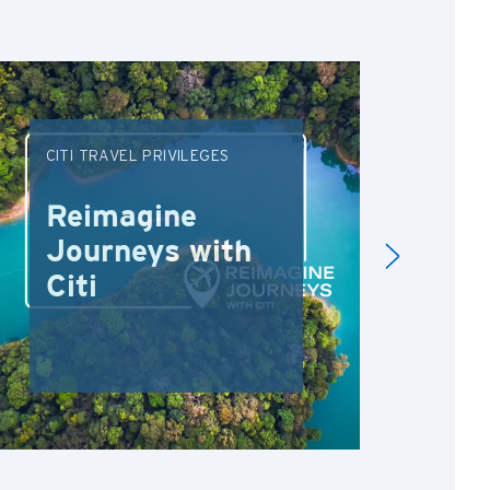
CITI TRAVEL PRIVILEGES
DRI
Reimagine
Re
Journeys with
Dr
Citi