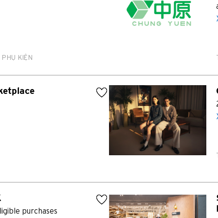
 PHỤ KIỆN
ketplace
K
ligible purchases