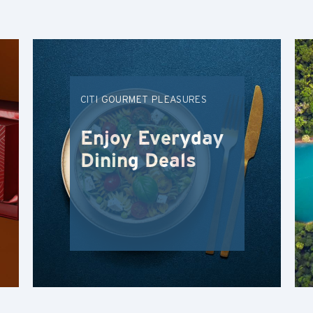
N
Tân Giới, Hong Kong
S
CITI GOURMET PLEASURES
Singapore
Enjoy Everyday
TẤT CẢ NGÔN NGỮ
Dining Deals
English
한국어
简体中文
繁體中文(HK)
繁體中文(TW)