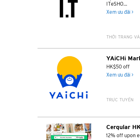
ITeSHO...
Xem ưu đãi >
THỜI TRANG VÀ
YAiCHi Mar
HK$50 off
Xem ưu đãi >
TRỰC TUYẾN
Cerqular H
12% off upon e