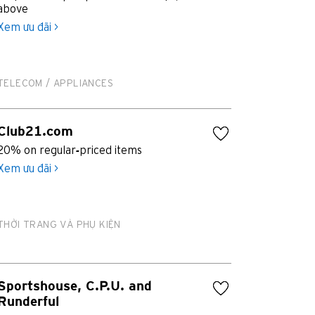
above
Xem ưu đãi >
TELECOM / APPLIANCES
Club21.com
20% on regular-priced items
Xem ưu đãi >
THỜI TRANG VÀ PHỤ KIỆN
Sportshouse, C.P.U. and
Runderful