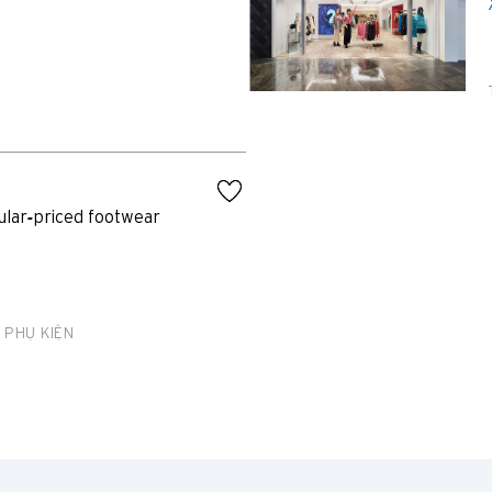
Đảo Hồng Kông, Hong Kong
K
Cửu Long, Hong Kong
N
Tân Giới, Hong Kong
ular-priced footwear
H
Hồng Kông
 PHỤ KIỆN
Đảo Hồng Kông, Hong Kong
K
Cửu Long, Hong Kong