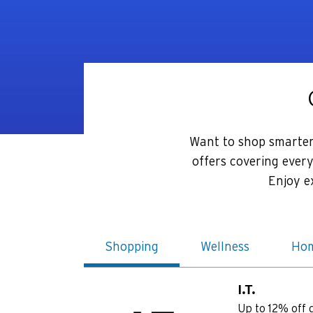
Want to shop smarter?
offers covering ever
Enjoy e
Shopping
Wellness
Hom
I.T.
Up to 12% off d