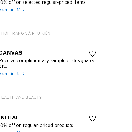
10% off on selected regular-priced Items
Xem ưu đãi >
THỜI TRANG VÀ PHỤ KIỆN
CANVAS
Receive complimentary sample of designated
pr...
Xem ưu đãi >
HEALTH AND BEAUTY
INITIAL
10% off on regular-priced products