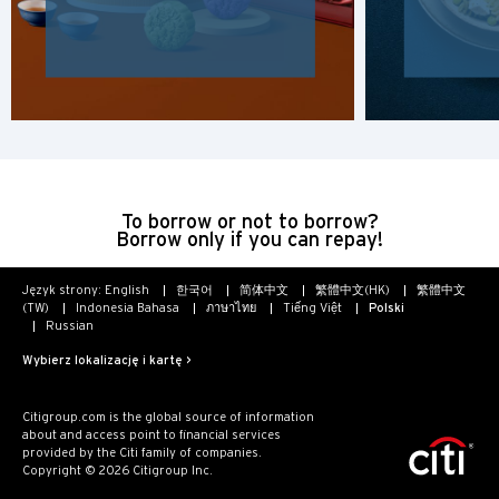
K
Koulun, Hong Kong
N
Nowe Terytoria, Hong Kong
To borrow or not to borrow?
Borrow only if you can repay!
H
Hongkong
Język strony:
English
한국어
简体中文
繁體中文(HK)
繁體中文
(TW)
Indonesia Bahasa
ภาษาไทย
Tiếng Việt
Polski
Russian
wyspa Hongkong, Hong Kong
Wybierz lokalizację i kartę >
K
Citigroup.com is the global source of information
about and access point to financial services
Koulun, Hong Kong
provided by the Citi family of companies.
Copyright © 2026 Citigroup Inc.