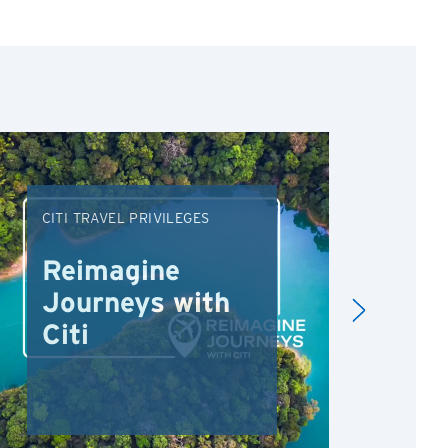
CITI TRAVEL PRIVILEGES
DRI
Reimagine
Re
Journeys with
Dr
Citi