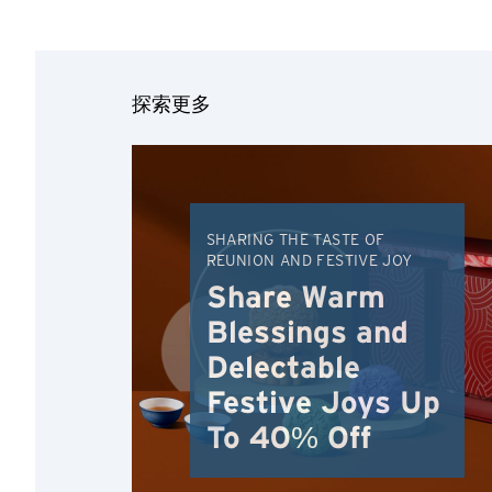
探索更多
选择语言
SHARING THE TASTE OF
REUNION AND FESTIVE JOY
Share Warm
确认
Blessings and
Delectable
Festive Joys Up
To 40% Off