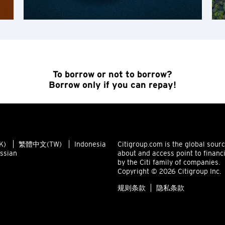
香港岛, 香港
K
九龙, 香港
To borrow or not to borrow?
Borrow only if you can repay!
N
新界, 香港
H
K)
繁體中文(TW)
Indonesia
Citigroup.com is the global sour
ssian
about and access point to financ
香港
by the Citi family of companies.
Copyright © 2026 Citigroup Inc.
香港岛, 香港
规则条款
隐私条款
K