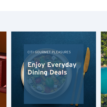
人气
最受欢迎
人气
东京, 日本
最新
悉尼, 澳大利亚
CITI GOURMET PLEASURES
从A到Z
新加坡
Enjoy Everyday
从Z到A
曼谷, 泰国
Dining Deals
香港
H
香港
显示结果