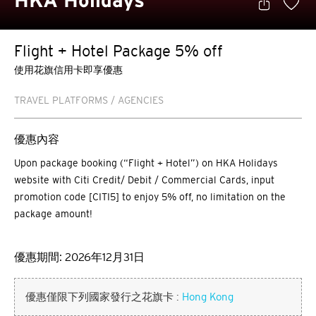
HKA Holidays
Flight + Hotel Package 5% off
使用花旗信用卡即享優惠
TRAVEL PLATFORMS / AGENCIES
優惠內容
Upon package booking (“Flight + Hotel”) on HKA Holidays
website with Citi Credit/ Debit / Commercial Cards, input
promotion code [CITI5] to enjoy 5% off, no limitation on the
package amount!
優惠期間: 2026年12月31日
優惠僅限下列國家發行之花旗卡 :
Hong Kong