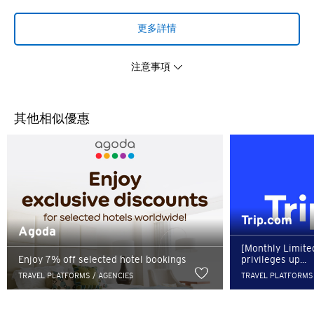
更多詳情
注意事項
其他相似優惠
您即將離開花旗環球禮遇網
語言
站，前往合作廠商管理經營之
Trip.com
Agoda
外部網站。
[Monthly Limite
熱門城市
Enjoy 7% off selected hotel bookings
privileges up...
TRAVEL PLATFORMS / AGENCIES
TRAVEL PLATFORMS 
合作廠商所經營的網站均由各合作廠商自行負責(包括客戶隱
熱門城市
私權保護及客戶資訊安全事項)，不屬花旗銀行控制及負責範
確定
圍之內。 花旗銀行不會為第三方業者未授權的資訊揭露與安
新加坡