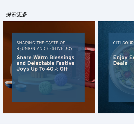
全漏洞負責。 花旗銀行與合作廠商之間並無代理或提供保
證，持卡人對於網站上所提供服務內容有任何爭議，請逕洽合
曼谷, Thailand
探索更多
作廠商尋求協助。
東京, Japan
雪梨, Australia
SHARING THE TASTE OF
CITI GOU
REUNION AND FESTIVE JOY
香港
Share Warm Blessings
Enjoy E
and Delectable Festive
Deals
Joys Up To 40% Off
H
香港
香港島, Hong Kong
K
九龍, Hong Kong