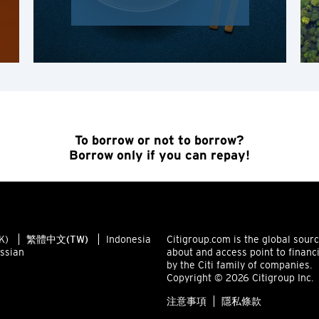
香港
確認
香港島, Hong Kong
K
九龍, Hong Kong
To borrow or not to borrow?
N
Borrow only if you can repay!
新界, Hong Kong
H
K)
繁體中文(TW)
Indonesia
Citigroup.com is the global sour
香港
ssian
about and access point to financ
by the Citi family of companies.
Copyright © 2026 Citigroup Inc.
香港島, Hong Kong
注意事項
隱私條款
K