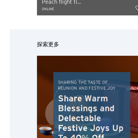
Peach flight ti...
ONLINE
探索更多
語言
SHARING THE TASTE OF
REUNION AND FESTIVE JOY
Share Warm
確定
Blessings and
Delectable
Festive Joys Up