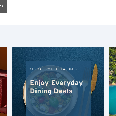
熱門城市
熱門優惠
熱門城市
新加坡
最新優惠
曼谷, Thailand
排序(A – Z)
CITI GOURMET PLEASURES
東京, Japan
排序(Z - A)
Enjoy Everyday
雪梨, Australia
Dining Deals
香港
H