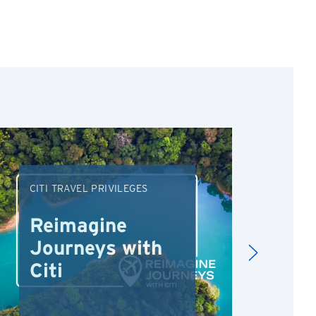
CITI TRAVEL PRIVILEGES
DRI
Reimagine
Re
Journeys with
Dr
Citi