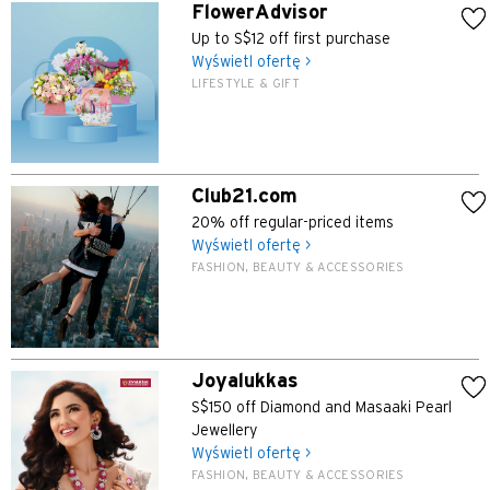
FlowerAdvisor
Up to S$12 off first purchase
Wyświetl ofertę >
LIFESTYLE & GIFT
Club21.com
20% off regular-priced items
Wyświetl ofertę >
FASHION, BEAUTY & ACCESSORIES
Preferowany język
Joyalukkas
POPULARNE
S$150 off Diamond and Masaaki Pearl
Jewellery
POPULARNE
Potwierdź
Wyświetl ofertę >
FASHION, BEAUTY & ACCESSORIES
Bangkok, Thailand