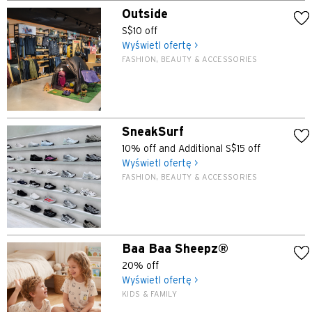
Outside
S$10 off
Wyświetl ofertę >
FASHION, BEAUTY & ACCESSORIES
SneakSurf
10% off and Additional S$15 off
Wyświetl ofertę >
FASHION, BEAUTY & ACCESSORIES
Baa Baa Sheepz®
20% off
Wyświetl ofertę >
KIDS & FAMILY