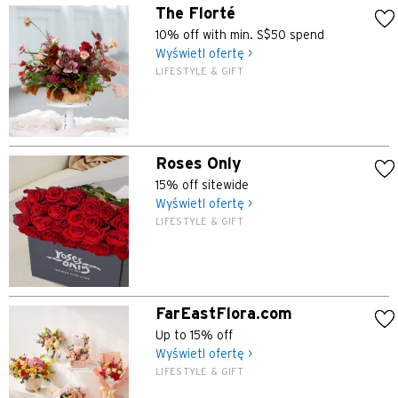
The Florté
繁體中文(HK)
10% off with min. S$50 spend
Wyświetl ofertę >
繁體中文(TW)
LIFESTYLE & GIFT
Indonesia Bahasa
ภาษาไทย
Roses Only
15% off sitewide
Tiếng Việt
Wyświetl ofertę >
LIFESTYLE & GIFT
Polski
Russian
FarEastFlora.com
Up to 15% off
Wyświetl ofertę >
LIFESTYLE & GIFT