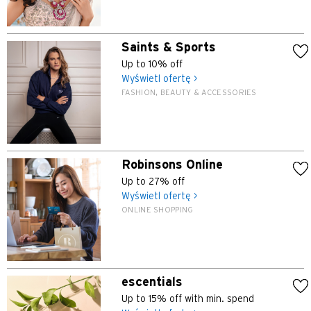
Hongkong
Saints & Sports
Singapur
Up to 10% off
Wyświetl ofertę >
Sydney, Australia
FASHION, BEAUTY & ACCESSORIES
Tokio, Japan
Robinsons Online
S
Up to 27% off
Singapur
Wyświetl ofertę >
ONLINE SHOPPING
H
Hongkong
escentials
wyspa Hongkong, Hong Kong
Up to 15% off with min. spend