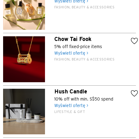
Wyświetl ofertę >
K
FASHION, BEAUTY & ACCESSORIES
Koulun, Hong Kong
N
Chow Tai Fook
5% off fixed-price items
Nowe Terytoria, Hong Kong
Wyświetl ofertę >
FASHION, BEAUTY & ACCESSORIES
S
Singapur
Hush Candle
WSZYSTKIE JĘZYKI
10% off with min. S$50 spend
English
Wyświetl ofertę >
LIFESTYLE & GIFT
한국어
简体中文