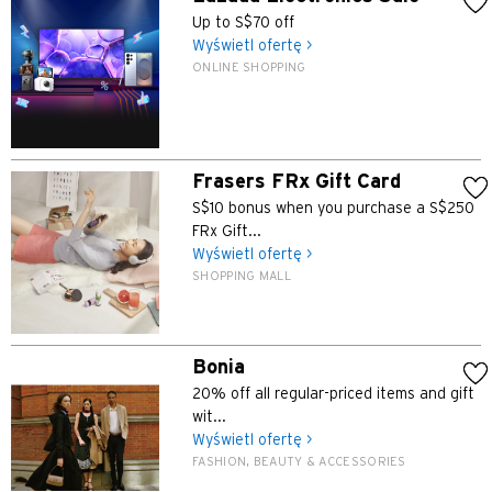
Up to S$70 off
Wyświetl ofertę >
ONLINE SHOPPING
Frasers FRx Gift Card
S$10 bonus when you purchase a S$250
FRx Gift...
Wyświetl ofertę >
SHOPPING MALL
Bonia
20% off all regular-priced items and gift
wit...
Wyświetl ofertę >
FASHION, BEAUTY & ACCESSORIES