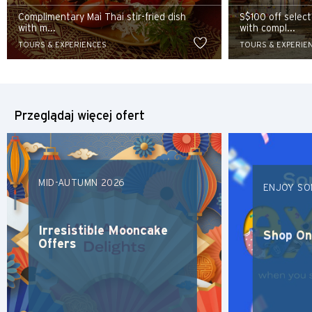
tej stronie.
Tokio, Japan
Complimentary Mai Thai stir-fried dish
S$100 off selec
with m...
with compl...
S
TOURS & EXPERIENCES
TOURS & EXPERIE
Singapur
H
Przeglądaj więcej ofert
Hongkong
wyspa Hongkong, Hong Kong
MID-AUTUMN 2026
ENJOY SO
K
Irresistible Mooncake
Koulun, Hong Kong
Shop On
Offers
N
Nowe Terytoria, Hong Kong