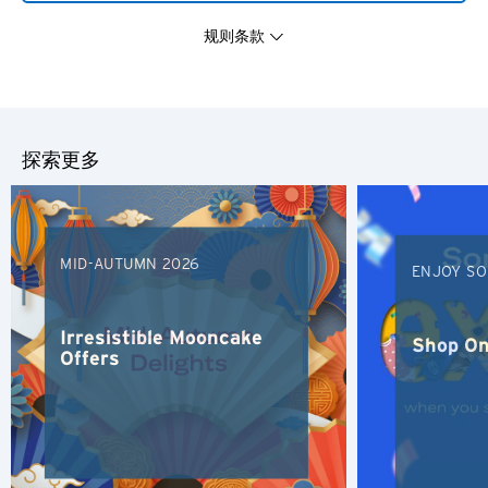
规则条款
您即将离开花旗环球礼遇网
选择语言
站，前往第三方网站。
探索更多
所有您在第三方网站提交的信息将由该网站依据其隐私，保密
人气
和安全条款执行并负责，而非花旗银行的隐私政策，因此花旗
银行不会承担任何关于未经授权的披露或违反保密信息的责
人气
确认
任。此外，任何包含到第三方网站的链接均不构成花旗银行对
MID-AUTUMN 2026
东京, 日本
ENJOY SO
该第三方、其网站或其产品和/或服务的认可，花旗银行也不
对该网站的内容作出任何保证。
悉尼, 澳大利亚
Irresistible Mooncake
Shop On
Offers
新加坡
曼谷, 泰国
香港