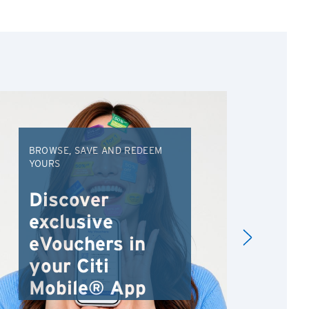
BROWSE, SAVE AND REDEEM
EXC
YOURS
VAC
FRO
Discover
An
exclusive
Va
eVouchers in
your Citi
Mobile® App