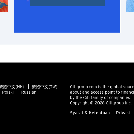
H
Hong Kong
Pulau Hong Kong, Hong Kong
K
Kowloon, Hong Kong
N
繁體中文(HK)
繁體中文(TW)
Citigroup.com is the global sour
Polski
Russian
about and access point to financ
Wilayah Baru, Hong Kong
by the Citi family of companies.
Copyright © 2026 Citigroup Inc.
S
Syarat & Ketentuan
Privasi
Singapura