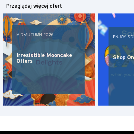
Przeglądaj więcej ofert
MID-AUTUMN 2026
ENJOY SO
Irresistible Mooncake
Shop On
Offers
Preferowany język
POPULARNE
POPULARNE
Potwierdź
Bangkok, Thailand