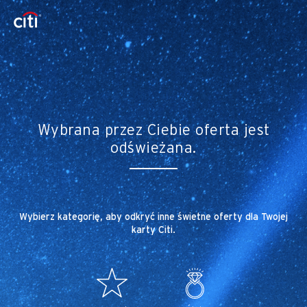
Wybrana przez Ciebie oferta jest
odświeżana.
Wybierz kategorię, aby odkryć inne świetne oferty dla Twojej
karty Citi.