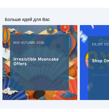
Гонконг
Больше идей для Вас
Сидней, Australia
Сингапур
MID-AUTUMN 2026
Токио, Japan
ENJOY SO
S
Irresistible Mooncake
Shop On
Offers
Сингапур
H
Гонконг
Остров Гонконг, Hong Kong