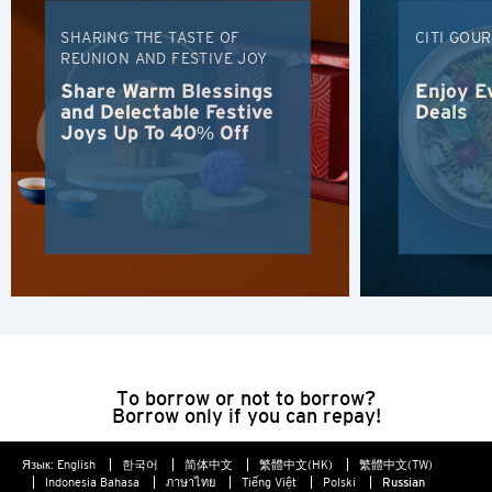
Коулун, Hong Kong
SHARING THE TASTE OF
CITI GOU
REUNION AND FESTIVE JOY
N
Share Warm Blessings
Enjoy E
and Delectable Festive
Deals
Новые Территории, Hong Kong
Joys Up To 40% Off
S
Сингапур
ЯЗЫК
English
한국어
To borrow or not to borrow?
Borrow only if you can repay!
简体中文
Язык:
English
한국어
简体中文
繁體中文(HK)
繁體中文(TW)
Indonesia Bahasa
ภาษาไทย
Tiếng Việt
Polski
Russian
繁體中文(HK)