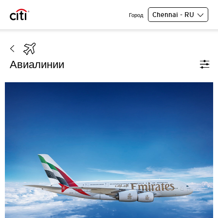
Chennai - RU
Город
Авиалинии