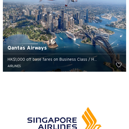
Qantas Airways
HK$1,000 off base fares on Business Class / H...
AIRLINES