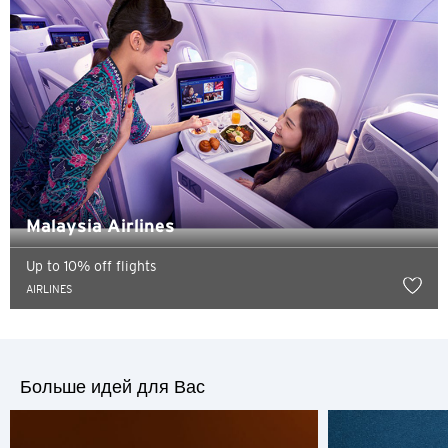
Гонконг
Остров Гонконг, Hong Kong
K
Коулун, Hong Kong
N
Malaysia Airlines
Новые Территории, Hong Kong
Up to 10% off flights
H
AIRLINES
Гонконг
Остров Гонконг, Hong Kong
Больше идей для Вас
K