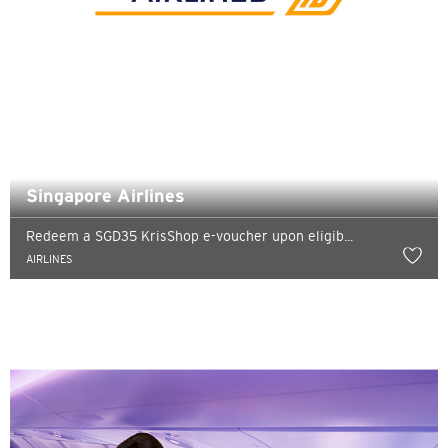
Язык
ПОПУЛЯРНЫЕ НАПРАВЛЕНИЯ
ПОПУЛЯРНЫЕ НАПРАВЛЕНИЯ
Подтверждаю
Бангкок, Thailand
Singapore Airlines
Гонконг
Redeem a SGD35 KrisShop e-voucher upon eligib...
Сидней, Australia
AIRLINES
Сингапур
Токио, Japan
H