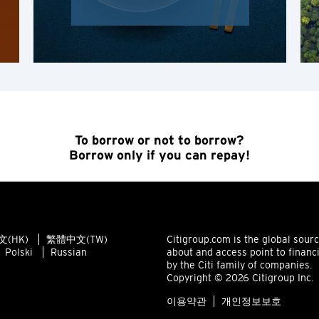
홍콩
확인
홍콩 섬, 홍콩
K
주룽, 홍콩
To borrow or not to borrow?
N
Borrow only if you can repay!
신제, 홍콩
H
(HK)
繁體中文(TW)
Citigroup.com is the global sour
홍콩
Polski
Russian
about and access point to financ
by the Citi family of companies.
Copyright © 2026 Citigroup Inc.
홍콩 섬, 홍콩
이용약관
개인정보보호
K