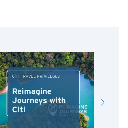
CITI TRAVEL PRIVILEGES
DRI
Reimagine
Re
Journeys with
Dr
Citi