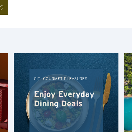
인기지역
인기순
인기지역
도쿄, 일본
최신순
방콕, 태국
알파벳순
CITI GOURMET PLEASURES
시드니, 호주
알파벳역순
Enjoy Everyday
싱가포르
Dining Deals
홍콩
H