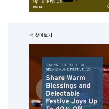
Up To 40% Off
ONLINE
더 찾아보기
선호 언어
SHARING THE TASTE OF
REUNION AND FESTIVE JOY
Share Warm
확인
Blessings and
Delectable
Festive Joys Up