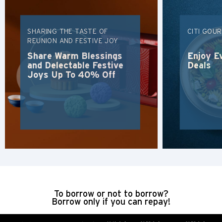
Hongkong
SHARING THE TASTE OF
CITI GOU
wyspa Hongkong, Hong Kong
REUNION AND FESTIVE JOY
Share Warm Blessings
Enjoy E
K
and Delectable Festive
Deals
Joys Up To 40% Off
Koulun, Hong Kong
N
Nowe Terytoria, Hong Kong
H
Hongkong
To borrow or not to borrow?
wyspa Hongkong, Hong Kong
Borrow only if you can repay!