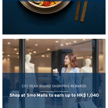
Сингапур
Токио, Japan
H
Гонконг
Остров Гонконг, Hong Kong
K
Коулун, Hong Kong
N
CITI YEAR-ROUND SHOPPING REWARDS
Новые Территории, Hong Kong
Shop at Sino Malls to earn up to HK$1,040
H