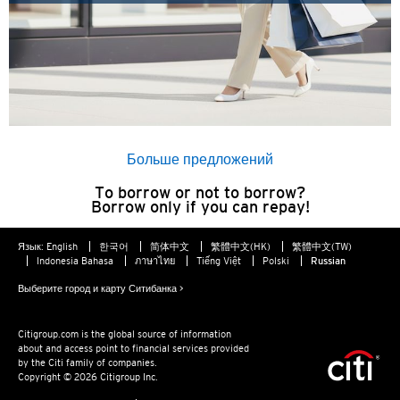
Гонконг
Остров Гонконг, Hong Kong
K
Коулун, Hong Kong
Больше предложений
To borrow or not to borrow?
N
Borrow only if you can repay!
Новые Территории, Hong Kong
Язык:
English
한국어
简体中文
繁體中文(HK)
繁體中文(TW)
Indonesia Bahasa
ภาษาไทย
Tiếng Việt
Polski
Russian
S
Выберите город и карту Ситибанка >
Сингапур
Citigroup.com is the global source of information
about and access point to financial services provided
by the Citi family of companies.
ЯЗЫК
Copyright © 2026 Citigroup Inc.