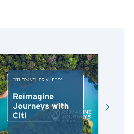
CITI TRAVEL PRIVILEGES
DRI
Reimagine
Re
Journeys with
Dr
Citi