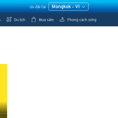
Mongkok - VI
Ưu đãi tại
n
Du lịch
Mua sắm
Phong cách sống