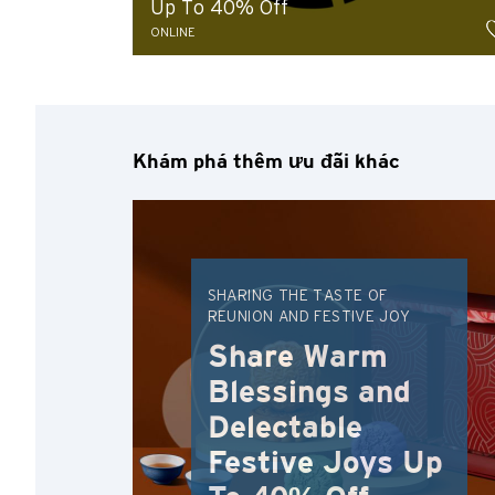
Up To 40% Off
ONLINE
Khám phá thêm ưu đãi khác
Chọn ngôn ngữ sử dụng
SHARING THE TASTE OF
REUNION AND FESTIVE JOY
Share Warm
Xác nhận
Blessings and
Delectable
Festive Joys Up