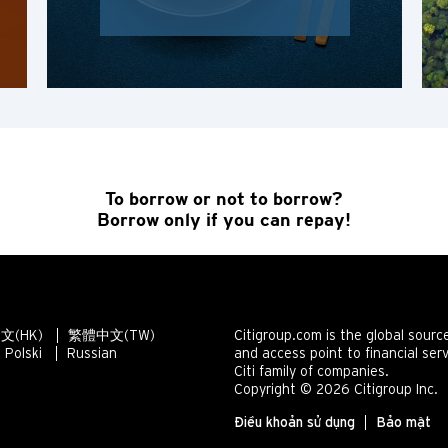
Hồng Kông
Chọn ưu đãi
Đảo Hồng Kông, Hong Kong
K
Cửu Long, Hong Kong
To borrow or not to borrow?
N
Borrow only if you can repay!
Tân Giới, Hong Kong
H
文(HK)
繁體中文(TW)
Citigroup.com is the global sourc
Hồng Kông
Polski
Russian
and access point to financial ser
Citi family of companies.
Copyright © 2026 Citigroup Inc.
Đảo Hồng Kông, Hong Kong
Điều khoản sử dụng
Bảo mật
K