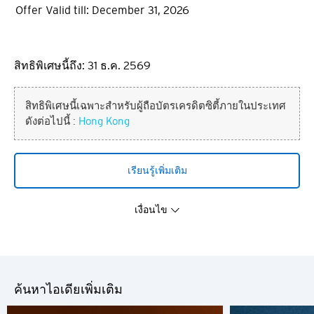
คุณกำลังออกจากเว็บไซต์ ซิตี้
Offer Valid till: December 31, 2026
ภาษา
เวิลด์พริวิเลจ และเข้าสู่เว็บไซต์
บุคคลที่สาม
สิทธิพิเศษนี้ถึง: 31 ธ.ค. 2569
สถานที่แนะนำ
ข้อมูลใด ๆ ที่คุณอาจให้ไว้ในเว็บไซต์บุคคลที่สามจะอยู่ภายใต้
สถานที่แนะนำ
สิทธิพิเศษนี้เฉพาะสำหรับผู้ถือบัตรเครดิตซิตี้ภายในประเทศ
ข้อกำหนดการรักษาความลับและความปลอดภัยของเว็บไซต์ดัง
ยืนยัน
ดังต่อไปนี้ :
Hong Kong
กล่าวและไม่ใช่นโยบายความเป็นส่วนตัวของซิตี้แบงก์ และ ซิตี้
กรุงเทพฯ, ไทย
แบงก์จะไม่รับผิดชอบใดๆต่อการเปิดเผยข้อมูลโดยไม่ได้รับ
อนุญาต นอกจากนี้การเชื่อมโยงไปยังเว็บไซต์ของบุคคลที่สามที่
ซิดนีย์, Australia
อยู่ในที่นี้ไม่ว่าจะเป็นผลิตภัณฑ์และ / หรือบริการของตน ไม่ได้
เรียนรู้เพิ่มเติม
เป็นการรับรองโดยซิตี้แบงก์และไม่มีการรับประกันเนื้อหาของ
สิงคโปร์
เว็บไซต์ดังกล่าว
เงื่อนไข
ฮ่องกง
โตเกียว, Japan
ค้นหาไอเดียเพิ่มเติม
H