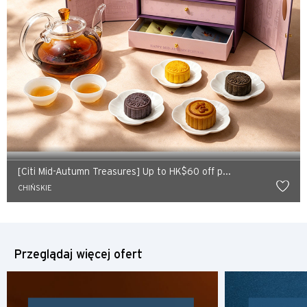
Preferowany język
[Citi Mid-Autumn Treasures] Up to HK$60 off p...
CHIŃSKIE
POPULARNE
POPULARNE
Potwierdź
Przeglądaj więcej ofert
Bangkok, Thailand
Hongkong