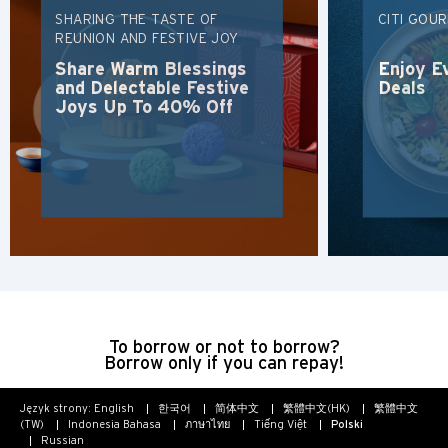
SHARING THE TASTE OF
CITI GOU
Singapur
REUNION AND FESTIVE JOY
Share Warm Blessings
Enjoy E
Sydney, Australia
and Delectable Festive
Deals
Joys Up To 40% Off
Tokio, Japan
H
Hongkong
wyspa Hongkong, Hong Kong
K
To borrow or not to borrow?
Borrow only if you can repay!
Koulun, Hong Kong
Język strony:
English
한국어
简体中文
繁體中文(HK)
繁體中文
N
(TW)
Indonesia Bahasa
ภาษาไทย
Tiếng Việt
Polski
Russian