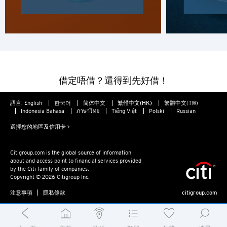
香港
H
香港
借定唔借？還得到先好借！
香港島, 香港
語言:
English
한국어
简体中文
繁體中文(HK)
繁體中文(TW)
K
Indonesia Bahasa
ภาษาไทย
Tiếng Việt
Polski
Russian
選擇您的地區及信用卡 >
九龍, 香港
Citigroup.com is the global source of information
N
about and access point to financial services provided
by the Citi family of companies.
新界, 香港
Copyright © 2026 Citigroup Inc.
注意事項
隱私條款
citigroup.com
H
香港