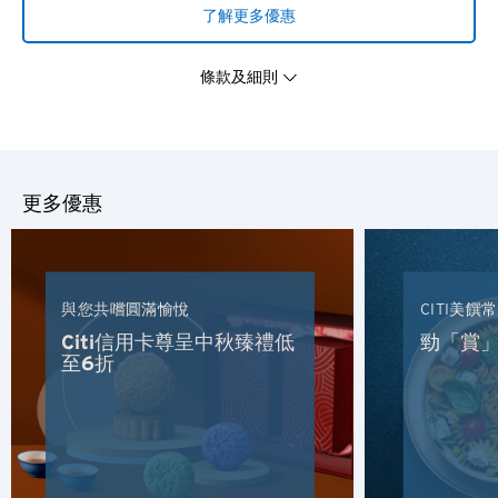
了解更多優惠
條款及細則
您確認您正離開花旗環球禮遇
請選擇您的語言
網站並進入第三者網站。
更多優惠
所有您提供的資料將受制於該第三網站的有關條款。花旗銀行
熱門地方
(香港)有限公司對該網站之內容及閣下使用有關內容一切概不
負責。
熱門地方
確認
與您共嚐圓滿愉悅
CITI美饌
悉尼, 澳洲
Citi信用卡尊呈中秋臻禮低
勁「賞」
新加坡
至6折
曼谷, 泰國
東京, 日本