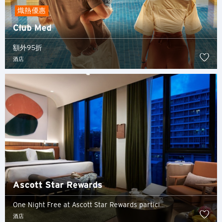
熾熱優惠
Club Med
額外95折
酒店
Ascott Star Rewards
One Night Free at Ascott Star Rewards partici...
酒店