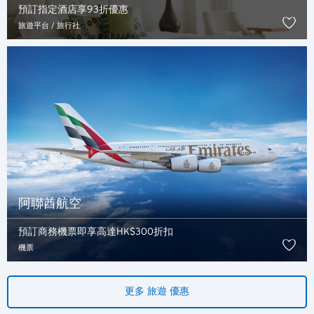
預訂指定酒店享93折優惠
旅遊平台 / 旅行社
請選擇您的語言
阿聯酋航空
熱門地方
預訂商務機票即享高達HK$300折扣
熱門地方
機票
確認
悉尼, 澳洲
更多 旅遊 優惠
新加坡