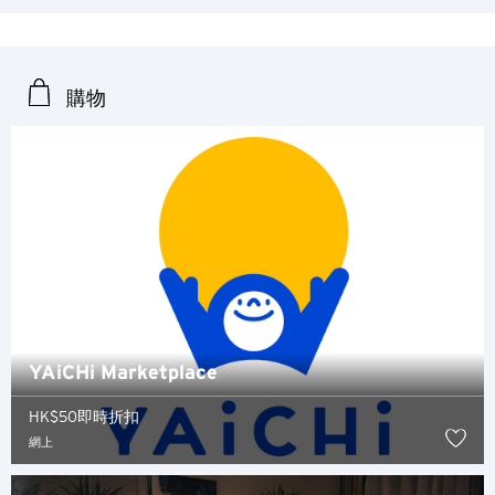
曼谷, 泰國
東京, 日本
購物
香港
H
香港
香港島, 香港
K
YAiCHi Marketplace
九龍, 香港
HK$50即時折扣
網上
N