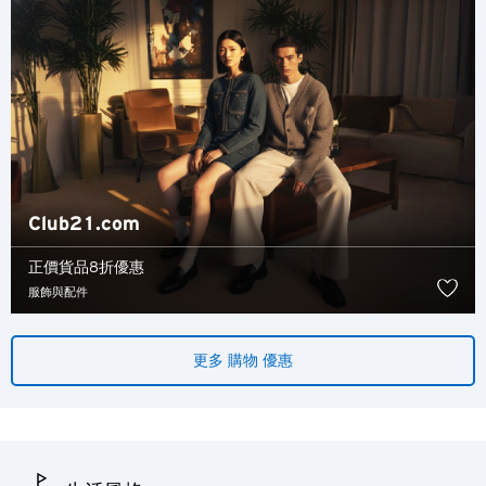
新界, 香港
H
香港
香港島, 香港
K
Club21.com
九龍, 香港
正價貨品8折優惠
服飾與配件
N
更多 購物 優惠
新界, 香港
S
新加坡