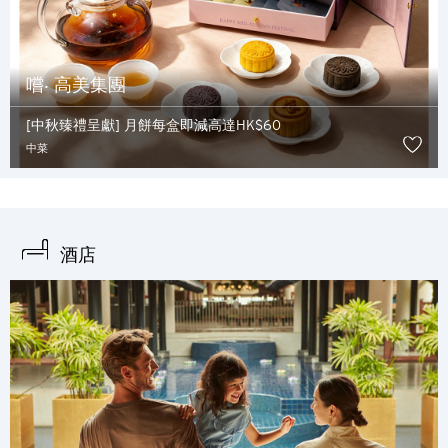
嚐‧ 高美集團
[中秋臻禮呈獻] 月餅每盒即減高達HK$60
中菜
酒店