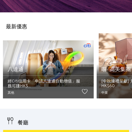
最新優惠
八達通
嚐‧ 高美集團
經Citi信用卡「申請八達通自動增值」服
[中秋臻禮呈獻]
務可賺HK$...
HK$60
其他
中菜
餐廳