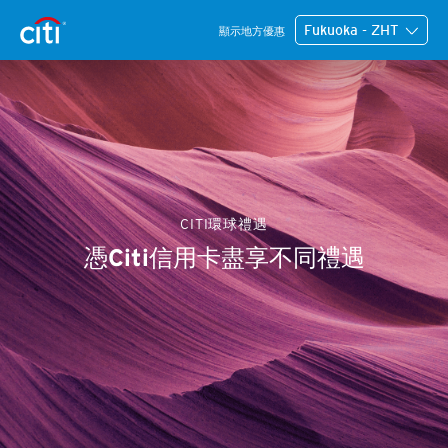
Fukuoka - ZHT
顯示地方優惠
CITI環球禮遇
憑Citi信用卡盡享不同禮遇