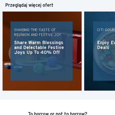
Przeglądaj więcej ofert
SHARING THE TASTE OF
CITI GOU
REUNION AND FESTIVE JOY
Share Warm Blessings
Enjoy E
and Delectable Festive
Deals
Joys Up To 40% Off
Preferowany język
POPULARNE
POPULARNE
Potwierdź
Bangkok, Thailand
To borrow or not to borrow?