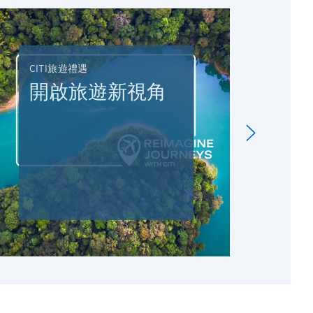
CITI旅遊禮遇
DRI
開啟旅遊新視角
駕
C