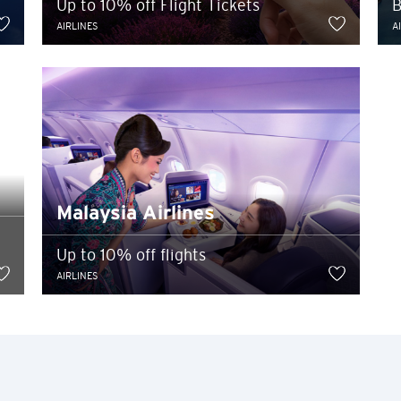
Up to 10% off Flight Tickets
B
AIRLINES
A
熱門地方
Malaysia Airlines
最受歡迎
熱門地方
Up to 10% off flights
悉尼, 澳洲
AIRLINES
最新優惠
新加坡
A 到 Z
曼谷, 泰國
Z 到 A