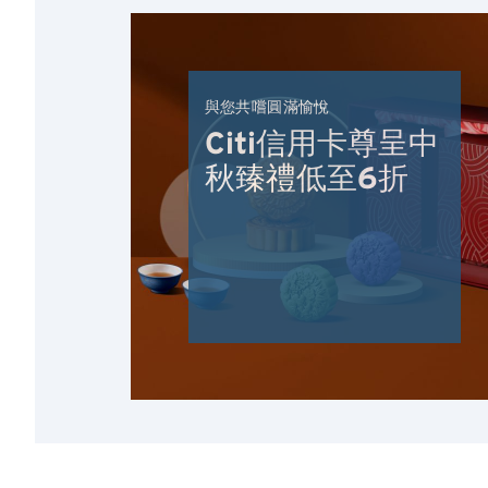
與您共嚐圓滿愉悅
Citi信用卡尊呈中
秋臻禮低至6折