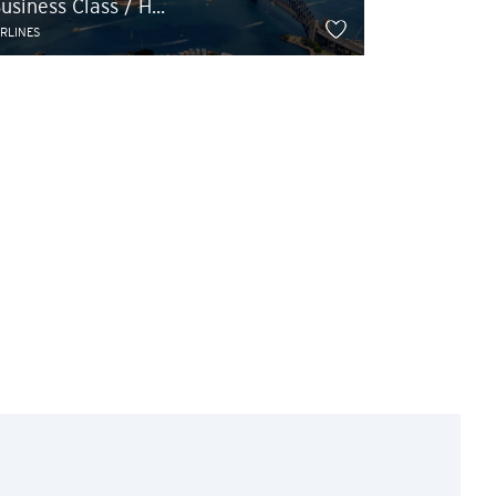
usiness Class / H...
IRLINES