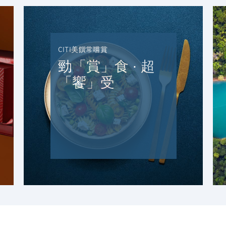
東京, 日本
香港
CITI美饌常嚐賞
H
勁「賞」食 ∙ 超
香港
確認
「饗」受
香港島, 香港
K
九龍, 香港
N
新界, 香港
H