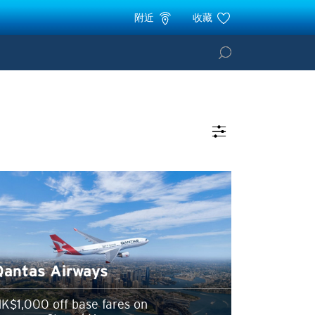
附近
收藏
Qantas Airways
K$1,000 off base fares on