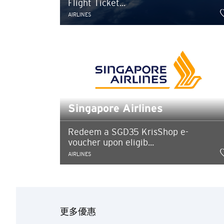
Flight Ticket...
AIRLINES
Singapore Airlines
Redeem a SGD35 KrisShop e-
voucher upon eligib...
請選擇您的語言
AIRLINES
更多優惠
確認