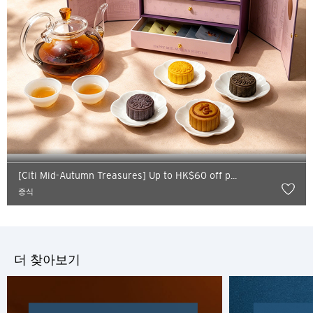
선호 언어
[Citi Mid-Autumn Treasures] Up to HK$60 off p...
중식
인기지역
인기지역
확인
더 찾아보기
도쿄, 일본
방콕, 태국