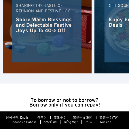
SHARING THE TASTE OF
CITI GOU
시드니, 호주
REUNION AND FESTIVE JOY
Share Warm Blessings
Enjoy E
싱가포르
and Delectable Festive
Deals
Joys Up To 40% Off
홍콩
H
홍콩
홍콩 섬, 홍콩
K
To borrow or not to borrow?
주룽, 홍콩
Borrow only if you can repay!
언어선택:
English
한국어
简体中文
繁體中文(HK)
繁體中文(TW)
N
Indonesia Bahasa
ภาษาไทย
Tiếng Việt
Polski
Russian