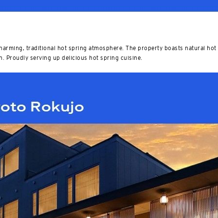
สิงคโปร์
ฮ่องกง
harming, traditional hot spring atmosphere. The property boasts natural hot
โตเกียว, Japan
h. Proudly serving up delicious hot spring cuisine.
H
ฮ่องกง
เกาะฮ่องกง, Hong Kong
K
เกาลูน, Hong Kong
N
นิวเทร์ริทอรี่ส์, Hong Kong