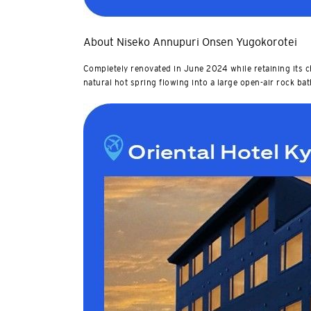
About Niseko Annupuri Onsen Yugokorotei
ยืนยัน
Completely renovated in June 2024 while retaining its c
natural hot spring flowing into a large open-air rock bat