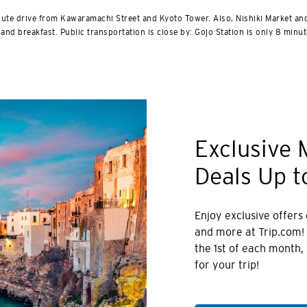
ภาษาทั้งหมด
inute drive from Kawaramachi Street and Kyoto Tower. Also, Nishiki Market an
 and breakfast. Public transportation is close by: Gojo Station is only 8 minut
English
한국어
简体中文
繁體中文(HK)
Exclusive 
Deals Up t
繁體中文(TW)
Indonesia Bahasa
Enjoy exclusive offers o
and more at Trip.com!
ภาษาไทย
the 1st of each month,
for your trip!
Tiếng Việt
Polski