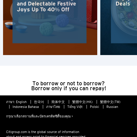
and Delectable Festive
Deals
Joys Up To 40% Off
ฮ่องกง
โตเกียว, Japan
H
ฮ่องกง
เกาะฮ่องกง, Hong Kong
To borrow or not to borrow?
K
Borrow only if you can repay!
เกาลูน, Hong Kong
ภาษา:
English
한국어
简体中文
繁體中文(HK)
繁體中文(TW)
Indonesia Bahasa
ภาษาไทย
Tiếng Việt
Polski
Russian
N
กรุณาเลือกสถานที่และบัตรเครดิตซิตี้ของคุณ >
นิวเทร์ริทอรี่ส์, Hong Kong
Citigroup.com is the global source of information
about and access point to financial services provided