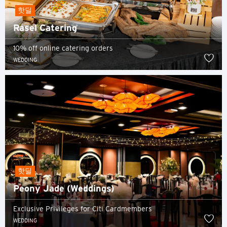
핫딜
Rasel Catering
10% off online catering orders
WEDDING
핫딜
Peony Jade (Weddings)
Exclusive Privileges for Citi Cardmembers
WEDDING