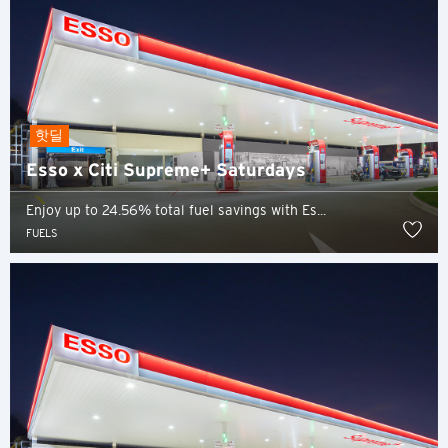
핫딜
Esso x Citi Supreme+ Saturdays
Enjoy up to 24.56% total fuel savings with Es...
FUELS