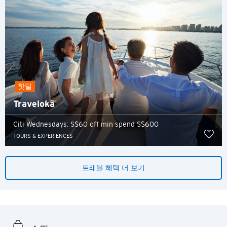
인기지역
인기지역
확인
도쿄, 일본
방콕, 태국
핫딜
시드니, 호주
Traveloka
싱가포르
Citi Wednesdays: S$60 off min spend S$600
TOURS & EXPERIENCES
홍콩
트래블 혜택 더 보기
S
싱가포르
H