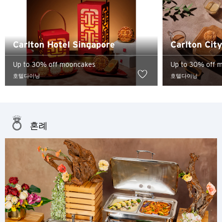
Carlton Hotel Singapore
Carlton City
Up to 30% off mooncakes
Up to 30% off 
호텔다이닝
호텔다이닝
혼례