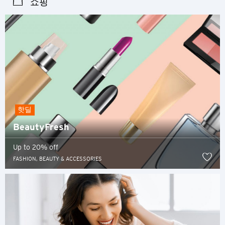
쇼핑
홍콩
홍콩 섬, 홍콩
K
주룽, 홍콩
핫딜
N
BeautyFresh
신제, 홍콩
Up to 20% off
FASHION, BEAUTY & ACCESSORIES
S
싱가포르
모든 언어