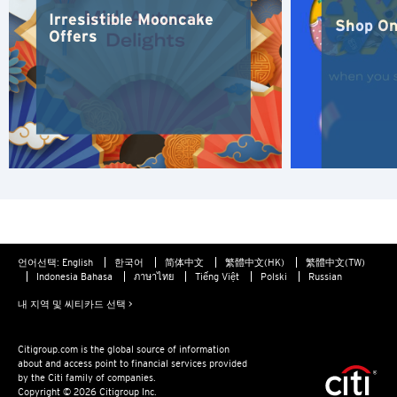
Irresistible Mooncake
Shop On
Offers
언어선택:
English
한국어
简体中文
繁體中文(HK)
繁體中文(TW)
Indonesia Bahasa
ภาษาไทย
Tiếng Việt
Polski
Russian
내 지역 및 씨티카드 선택 >
Citigroup.com is the global source of information
about and access point to financial services provided
by the Citi family of companies.
Copyright © 2026 Citigroup Inc.