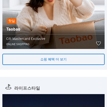
English
한국어
핫딜
简体中文
Taobao
繁體中文(HK)
Citi Mastercard Exclusive
ONLINE SHOPPING
繁體中文(TW)
Indonesia Bahasa
쇼핑 혜택 더 보기
ภาษาไทย
Tiếng Việt
라이프스타일
Polski
Russian