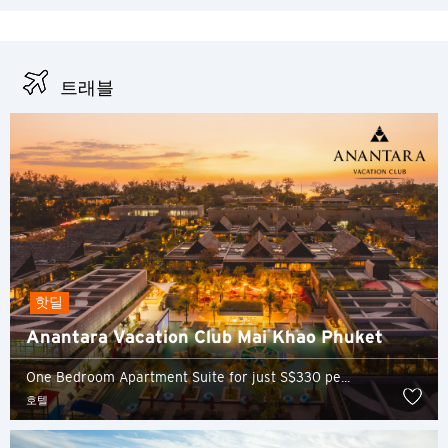
트래블
핫딜
Anantara Vacation Club Mai Khao Phuket
One Bedroom Apartment Suite for just S$330 pe...
선호 언어
호텔