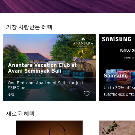
가장 사랑받는 혜택
Anantara Vacation Club at
Avani Seminyak Bali
Samsung
One Bedroom Apartment Suite for just
S$180 pe...
Up to 30% off s
호텔
ELECTRONICS & TE
새로운 혜택