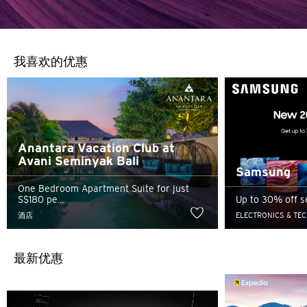
我喜欢的优惠
Anantara Vacation Club at
Avani Seminyak Bali
Samsung
One Bedroom Apartment Suite for just
S$180 pe...
Up to 30% off s
酒店
ELECTRONICS & TE
最新优惠