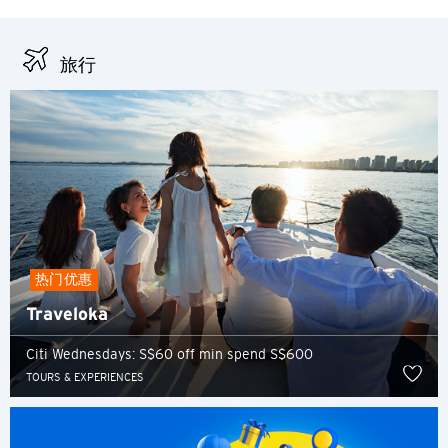
旅行
热门优惠
Traveloka
Citi Wednesdays: S$60 off min spend S$600
TOURS & EXPERIENCES