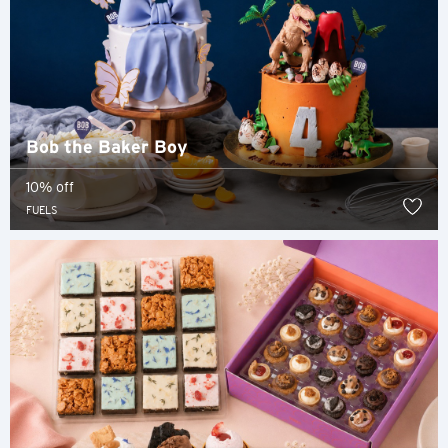
ภาษาไทย
Tiếng Việt
Polski
Bob the Baker Boy
Russian
10% off
FUELS