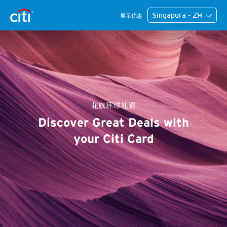
Singapura - ZH
展示优惠
花旗环球礼遇
Discover Great Deals with
your Citi Card