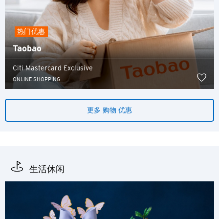
S
热门优惠
新加坡
Taobao
Citi Mastercard Exclusive
所有语言
ONLINE SHOPPING
English
한국어
更多 购物 优惠
简体中文
繁體中文(HK)
生活休闲
繁體中文(TW)
Indonesia Bahasa