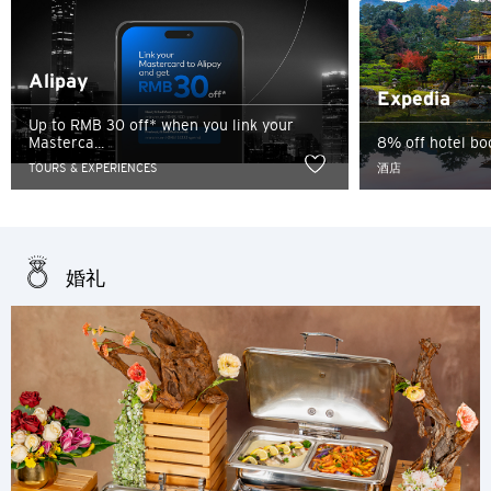
Alipay
Expedia
Up to RMB 30 off* when you link your
Masterca...
8% off hotel bo
TOURS & EXPERIENCES
酒店
婚礼