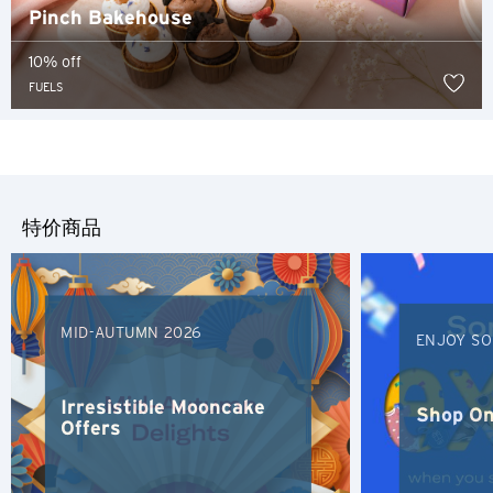
Pinch Bakehouse
10% off
FUELS
特价商品
MID-AUTUMN 2026
ENJOY SO
Irresistible Mooncake
Shop On
Offers