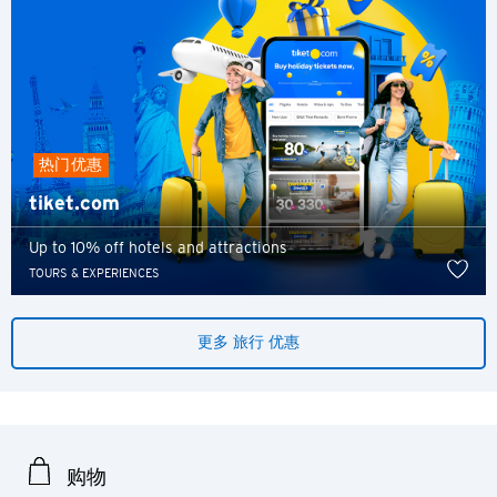
选择语言
热门优惠
tiket.com
人气
Up to 10% off hotels and attractions
人气
TOURS & EXPERIENCES
确认
东京, 日本
更多 旅行 优惠
悉尼, 澳大利亚
新加坡
曼谷, 泰国
购物