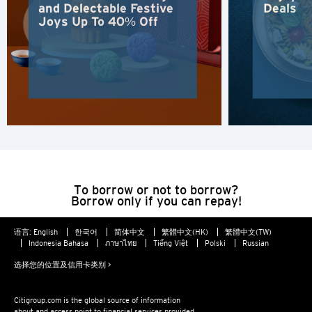
and Delectable Festive
Deals
Joys Up To 40% Off
曼谷, 泰国
香港
H
香港
香港岛, 香港
To borrow or not to borrow?
K
Borrow only if you can repay!
九龙, 香港
语言:
English
한국어
简体中文
繁體中文(HK)
繁體中文(TW)
Indonesia Bahasa
ภาษาไทย
Tiếng Việt
Polski
Russian
N
选择您的位置及信用卡类别 >
新界, 香港
Citigroup.com is the global source of information
about and access point to financial services provided