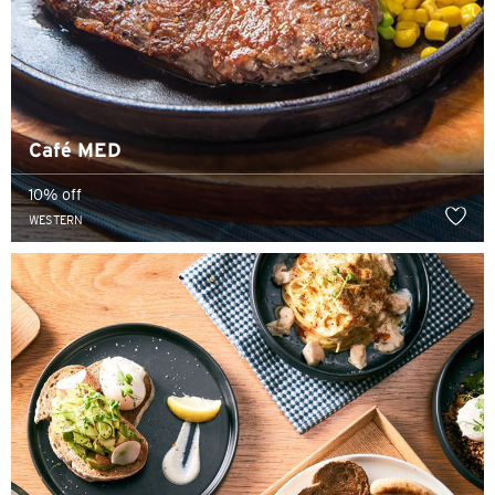
Café MED
10% off
WESTERN