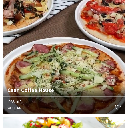
香港岛, 香港
K
九龙, 香港
N
新界, 香港
S
新加坡
Caan Coffee House
所有语言
12% off
WESTERN
English
한국어