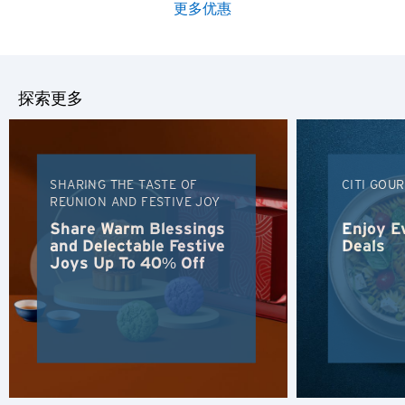
更多优惠
探索更多
SHARING THE TASTE OF
CITI GOU
REUNION AND FESTIVE JOY
Share Warm Blessings
Enjoy E
and Delectable Festive
Deals
Joys Up To 40% Off