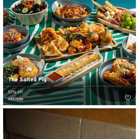
选择语言
人气
人气
确认
东京, 日本
The Salted Pig
10% off
悉尼, 澳大利亚
WESTERN
新加坡
曼谷, 泰国
香港