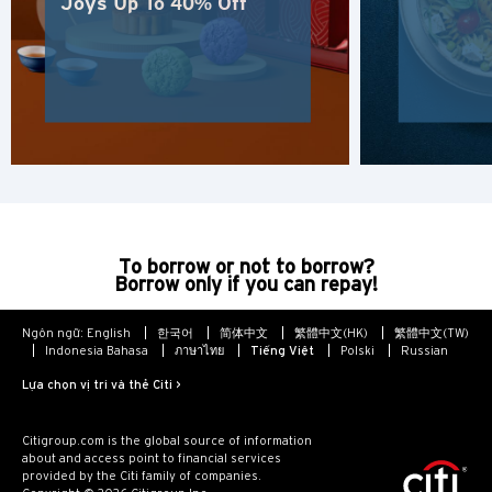
Joys Up To 40% Off
PHỔ BIẾN
PHỔ BIẾN
Xác nhận
Băng Cốc, Thailand
Hồng Kông
Singapore
To borrow or not to borrow?
Sydney, Australia
Borrow only if you can repay!
Tokyo, Japan
Ngôn ngữ:
English
한국어
简体中文
繁體中文(HK)
繁體中文(TW)
Indonesia Bahasa
ภาษาไทย
Tiếng Việt
Polski
Russian
Lựa chọn vị trí và thẻ Citi >
H
Hồng Kông
Citigroup.com is the global source of information
about and access point to financial services
provided by the Citi family of companies.
Đảo Hồng Kông, Hong Kong