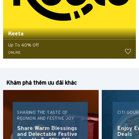
Keeta
Up To 40% Off
ONLINE
Khám phá thêm ưu đãi khác
SHARING THE TASTE OF
CITI GOU
REUNION AND FESTIVE JOY
Chọn ngôn ngữ sử dụng
Share Warm Blessings
Enjoy E
and Delectable Festive
Deals